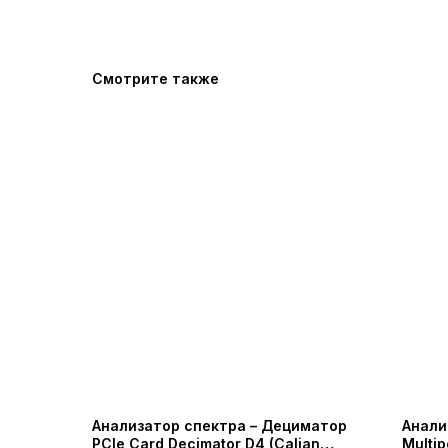
Смотрите также
Анализатор спектра – Дециматор
Анали
PCIe Card Decimator D4 (Calian
Multip