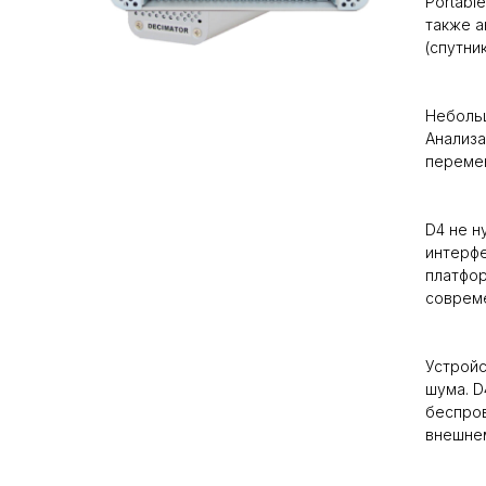
Portabl
также а
(спутни
Небольш
Анализа
перемен
D4 не н
интерфе
платфор
соврем
Устройс
шума. D
беспров
внешнем