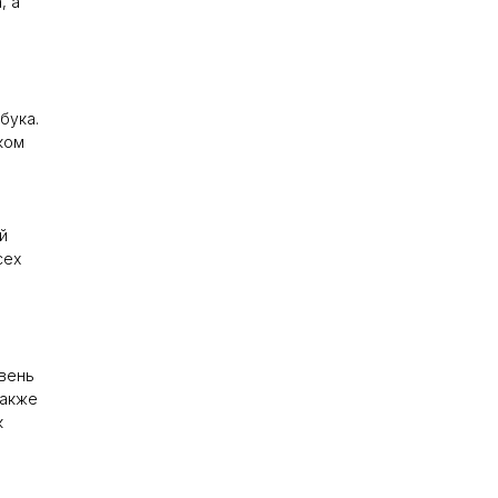
, а
бука.
ком
й
сех
вень
также
к