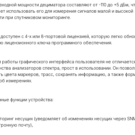
входной мощности дециматора составляют от -110 до +5 дБм, ч
ет использовать его для измерения сигналов малой и высокой
и при спутниковом мониторинге.
доступен с 4-х или 8-портовой лицензией, которую легко обно
ю лицензионного ключа программного обеспечения.
 работы графического интерфейса пользователя не отличаетс
ства анализаторов спектра, прост в использовании. Он позвол
ь цвета маркеров, трасс, сохранять информацию, а также фор
об измерениях.
ные функции устройства:
торинг несущих (уведомляет об изменениях несущих через SN
тронную почту),