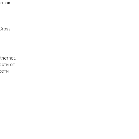
поток
Cross-
hernet.
ости от
ети.