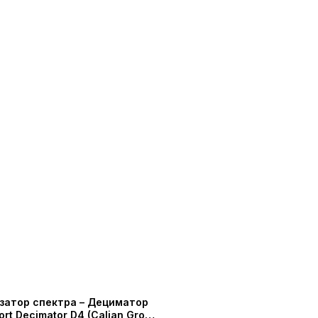
затор спектра – Дециматор
ort Decimator D4 (Calian Group