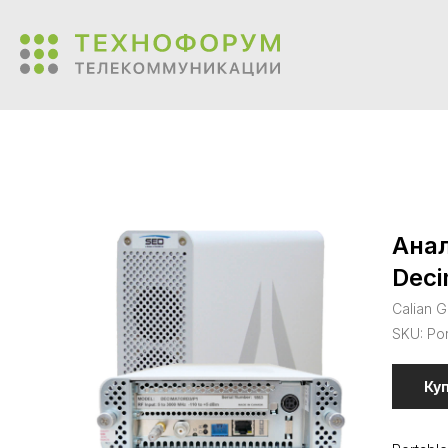
Анал
Deci
Calian G
SKU:
Po
Ку