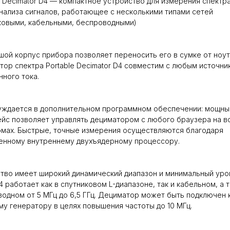
e Decimator D4 — компактное устройство для измерения спектра
нализа сигналов, работающее с несколькими типами сетей
ковыми, кабельными, беспроводными)
ой корпус прибора позволяет переносить его в сумке от ноут
тор спектра Portable Decimator D4 совместим с любым источни
ного тока.
уждается в дополнительном программном обеспечении: мощны
йс позволяет управлять дециматором с любого браузера на в
мах. Быстрые, точные измерения осуществляются благодаря
енному внутреннему двухъядерному процессору.
тво имеет широкий динамический диапазон и минимальный уро
4 работает как в спутниковом L-диапазоне, так и кабельном, а 
одном от 5 МГц до 6,5 ГГц. Дециматор может быть подключен 
у генератору в целях повышения частоты до 10 МГц.