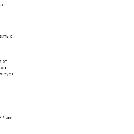
то
вить с
я от
яет
мирует
MP или