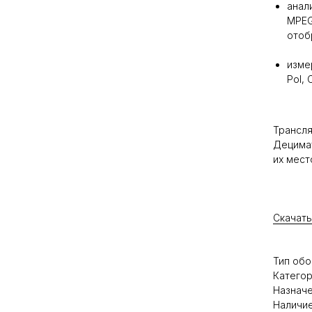
анал
MPEG
отоб
изме
Pol, 
Трансля
Децимат
их мест
Скачать
Тип обо
Категор
Назначе
Наличие