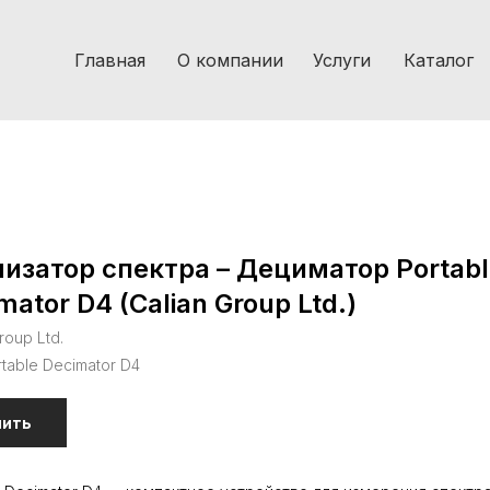
Главная
О компании
Услуги
Каталог
изатор спектра – Дециматор Portabl
mator D4 (Calian Group Ltd.)
roup Ltd.
rtable Decimator D4
пить