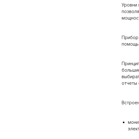
Уровни 
позволя
мощност
Прибор 
помощь
Принцип
большин
выбират
отчеты 
Встроен
мони
элек