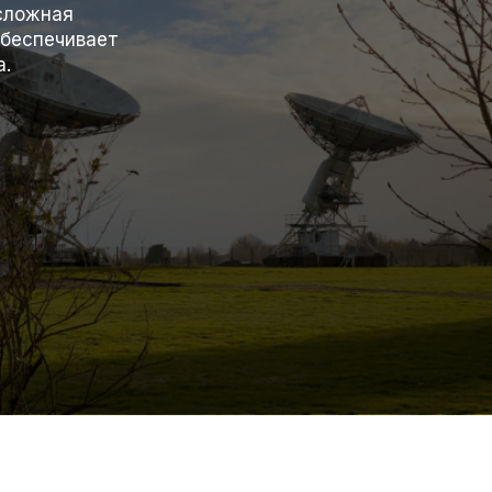
сложная
обеспечивает
а.