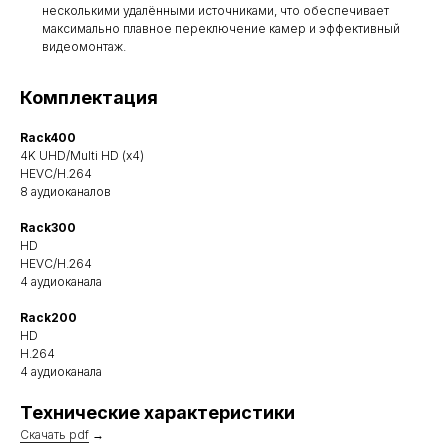
несколькими удалёнными источниками, что обеспечивает
максимально плавное переключение камер и эффективный
видеомонтаж.
Комплектация
Rack400
4K UHD/Multi HD (x4)
HEVC/H.264
8 аудиоканалов
Rack300
HD
HEVC/H.264
4 аудиоканала
Rack200
HD
H.264
4 аудиоканала
Технические характеристики
Скачать pdf
→