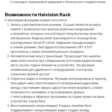
с помощью сверхнизкой задержки и безопасного подключения.
Возможности Haivision Rack
К ключевым функциям кодера относятся:
Запись в автоматическом режиме. Осуществляется на карту
памяти с возможностью выбора различных разрешений
и битрейтов, которые способствуют безупречному качеству
изображения. Видеоролики транслируются посредством
агрегируемых типов IP-сетей. Надёжная передача видео
в онлайн режиме, благодаря использованию SRT и SST
протоколов, а также интеллектуального бондинга.
Автоматический запуск трансляций. Происходит без нажатия
каких-либо кнопок при обнаружении источника видеосигнала
или в случае подачи питания на устройство. Эта функция
незаменима для удалённого оборудования, к которому
ограничен прямой доступ.
Обратное видео и интерком. Функции интегрированы в прибор,
благодаря чему обеспечивается непрерывная аудиосвязь
между участниками эфира в двухстороннем формате, а также
возможность принимать и просматривать данные
с телесуфлёра и эфирные программы из студии прямо на ваше
устройство серии Rack.
Многокамерная синхронизация. Кодеры линейки Rack
поддерживают синхронизацию видео и аудио между