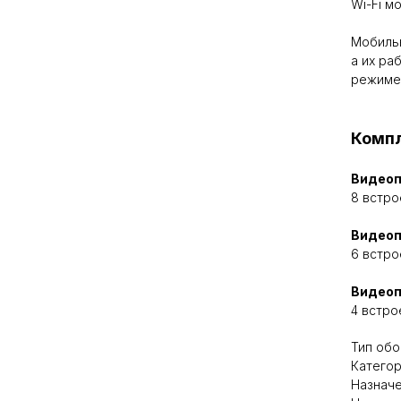
Wi-Fi м
Мобильн
а их ра
режиме
Комп
Видеоп
8 встр
Видеоп
6 встр
Видеоп
4 встр
Тип обо
Категор
Назначе