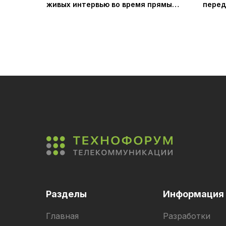
живых интервью во время прямых
перед
трансляций LiveGuest Haivision
Серия
Разделы
Информация
Главная
Разработки