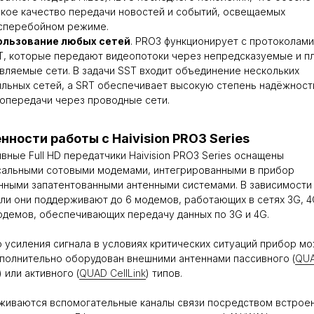
кое качество передачи новостей и событий, освещаемых
сперебойном режиме.
ользование любых сетей
. PRO3 функционирует с протоколам
T, которые передают видеопотоки через непредсказуемые и п
вляемые сети. В задачи SST входит объединение нескольких
льных сетей, а SRT обеспечивает высокую степень надёжност
опередачи через проводные сети.
нности работы с Haivision PRO3 Series
вные Full HD передатчики Haivision PRO3 Series оснащены
сальными сотовыми модемами, интегрированными в прибор
нными запатентованными антенными системами. В зависимости
ли они поддерживают до 6 модемов, работающих в сетях 3G, 4
одемов, обеспечивающих передачу данных по 3G и 4G.
 усиления сигнала в условиях критических ситуаций прибор м
полнительно оборудован внешними антеннами пассивного (
QU
) или активного (
QUAD CellLink
) типов.
живаются вспомогательные каналы связи посредством встрое