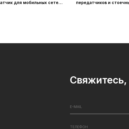
атчик для мобильных сетей
передатчиков и стоечн
 PRO (AVIWEST)
Quad Haivision
Свяжитесь, 