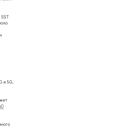
и SST
лохо
и
G и 5G,
ожет
AD
нного