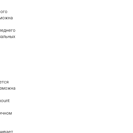
ного
зможна
леднего
нальных
ется
озможна
mount
мичном
чивает