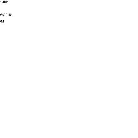
ники.
ергии,
ом