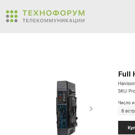
Full
Haivisio
SKU:
Pr
Число и
Ку