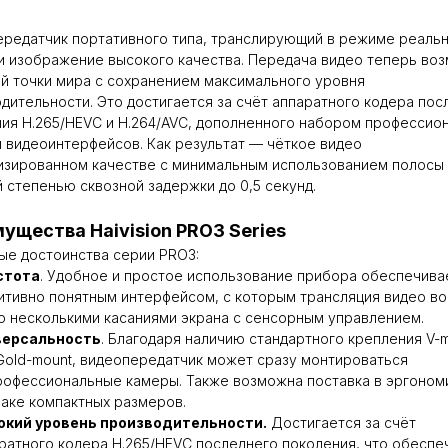
редатчик портативного типа, транслирующий в режиме реаль
 изображение высокого качества. Передача видео теперь во
й точки мира с сохранением максимального уровня
дительности. Это достигается за счёт аппаратного кодера пос
ия H.265/HEVC и H.264/AVC, дополненного набором профессио
и видеоинтерфейсов. Как результат — чёткое видео
изированном качестве с минимальным использованием полосы
й степенью сквозной задержки до 0,5 секунд.
ущества Haivision PRO3 Series
е достоинства серии PRO3:
стота
. Удобное и простое использование прибора обеспечива
итивно понятным интерфейсом, с которым трансляция видео в
о несколькими касаниями экрана с сенсорным управлением.
версальность
. Благодаря наличию стандартного крепления V-
Gold-mount, видеопередатчик может сразу монтироваться
рофессиональные камеры. Также возможна поставка в эргоно
аке компактных размеров.
окий уровень производительности.
Достигается за счёт
ратного кодера H.265/HEVC последнего поколения, что обеспе