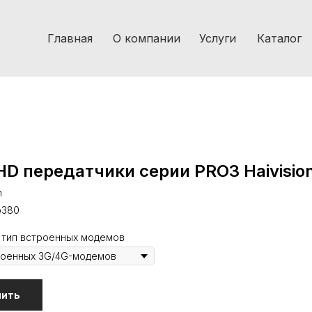
Главная
О компании
Услуги
Каталог
 HD передатчики серии PRO3 Haivisio
n
o380
 тип встроенных модемов
пить