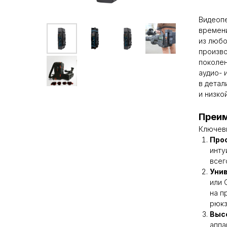
Видеопе
времени
из любо
произво
поколен
аудио- 
в детал
и низко
Преим
Ключевы
Про
инту
всег
Уни
или 
на п
рюкз
Выс
аппа