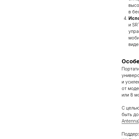
высо
в бе
Исп
и SR
упра
моби
виде
Особе
Портати
универ
и усиле
от моде
или 8 м
С целью
быть до
Antenna
Поддер