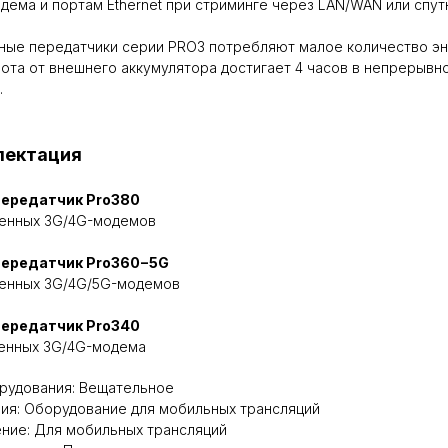
одема и портам Ethernet при стриминге через LAN/WAN или спут
ые передатчики серии PRO3 потребляют малое количество эн
бота от внешнего аккумулятора достигает 4 часов в непрерывн
.
лектация
ередатчик Pro380
оенных 3G/4G-модемов
ередатчик Pro360−5G
оенных 3G/4G/5G-модемов
ередатчик Pro340
оенных 3G/4G-модема
рудования: Вещательное
ия: Оборудование для мобильных трансляций
ние: Для мобильных трансляций