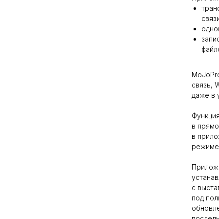
тран
связ
одно
запи
файл
MoJoPro
связь, 
даже в 
Функция
в прямо
в прило
режиме 
Прилож
устанав
с выста
под пол
обновле
послед