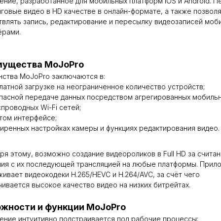
ние, разработанное для мобильных платформ IOS и Android. П
говые видео в HD качестве в онлайн-формате, а также позвол
влять запись, редактирование и пересылку видеозаписей моб
ёрами.
мущества MoJoPro
ства MoJoPro заключаются в:
латной загрузке на неограниченное количество устройств;
пасной передаче данных посредством агрегированных мобиль
спроводных Wi-Fi сетей;
том интерфейсе;
иренных настройках камеры и функциях редактирования видео.
ря этому, возможно создание видеороликов в Full HD за счита
ия с их последующей трансляцией на любые платформы. Прил
ивает видеокодеки H.265/HEVC и H.264/AVC, за счёт чего
ивается высокое качество видео на низких битрейтах.
жности и функции MoJoPro
ние интуитивно подстраивается под рабочие процессы: