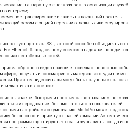
слирование в аппаратную с возможностью организации служе
и по интерком;
временное транслирование и запись на локальный носитель;
сывающий режим с опцией передачи отдельных или сгрупиров
ов.
 использует протокол SST, который способен объединять со
Wi-Fi и Ethernet, благодаря чему возможна надёжная передача 
условиях нестабильных сетей.
 приёма обратного видео позволяет освещать новостные соб
м эфире, получать и просматривать материал из студии прямо
жении. При этом видеосигналы могут быть получены в полноэ
или «картинка в картинке».
ение отличается быстрым и простым развертыванием, возмо
ливаться и передаваться без вмешательства пользователей
вленными настройками по умолчанию. MoJoPro может подстро
итику безопасности, принятую в вашей компании. Автоматичес
ния программы гарантируют, что ваши журналисты всегда исп
нюю актуальную версию.