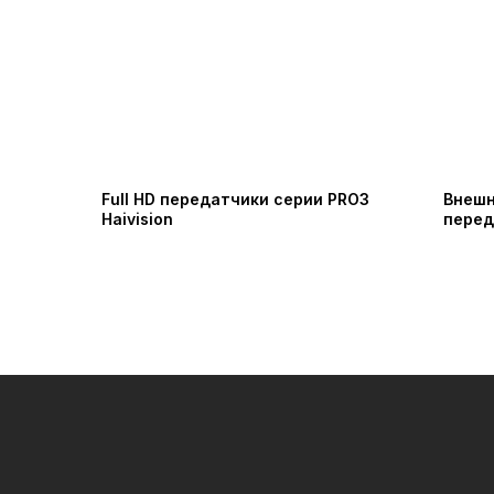
Full HD передатчики серии PRO3
Внешн
Haivision
перед
Quad H