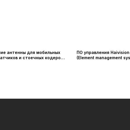
ие антенны для мобильных
ПО управления Haivisio
атчиков и стоечных кодеров
(Element management sys
aivision