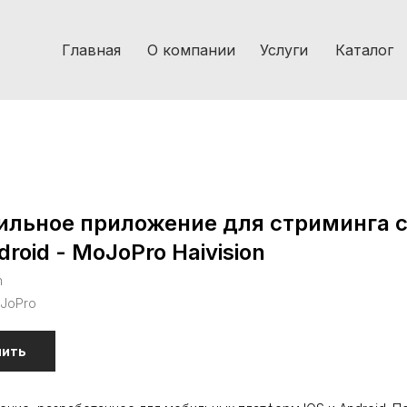
Главная
О компании
Услуги
Каталог
льное приложение для стриминга с
droid - MoJoPro Haivision
n
JoPro
пить