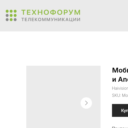
Моби
и An
Haivisio
SKU:
Mo
Ку