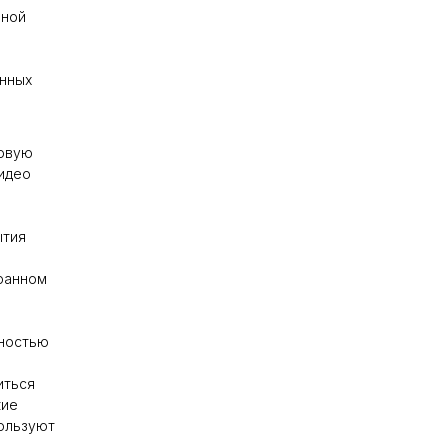
бной
анных
товую
видео
ытия
кранном
жностью
иться
кие
ользуют