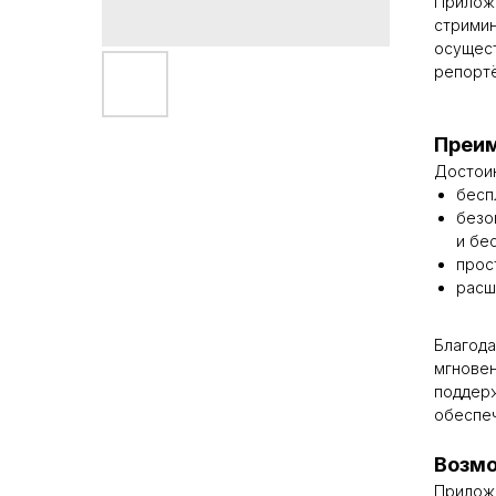
Приложе
стримин
осущест
репорт
Преи
Достоин
бесп
безо
и бе
прос
расш
Благода
мгновен
поддерж
обеспеч
Возмо
Приложе