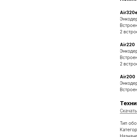
Air320
Энкодер
Встроен
2 встр
Air220
Энкодер
Встроен
2 встр
Air200
Энкодер
Встроен
Техни
Скачать
Тип обо
Категор
Назначе