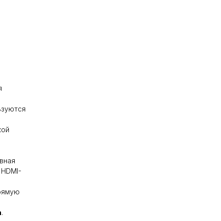
я
ьзуются
кой
вная
 HDMI-
ь
рямую
а
.