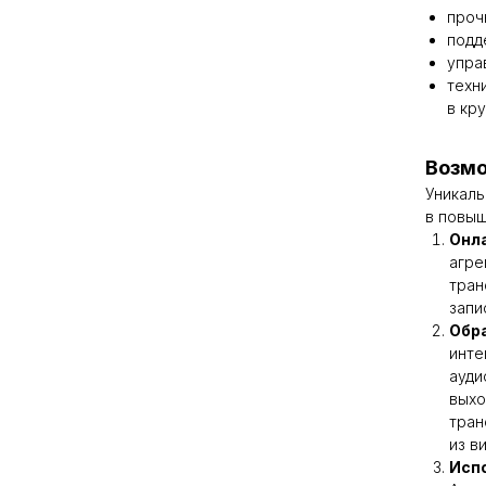
проч
подд
упра
техн
в кр
Возмо
Уникаль
в повыш
Онл
агре
тран
запи
Обр
инте
ауди
выхо
тран
из в
Испо