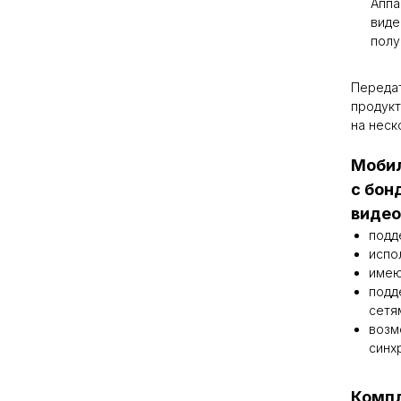
Аппа
виде
полу
Передат
продукт
на неск
Мобил
с бон
видео
подд
испо
имею
подд
сетя
возм
синх
Комп