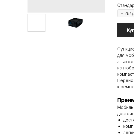
Стандар
Ку
Функцио
для моб
а также
из любо
компакт
Перенос
к ремню
Преим
Мобильн
достоин
дост
компа
легки