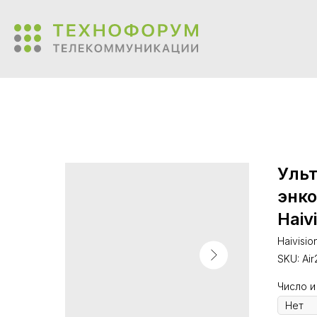
Уль
энко
Haiv
Haivisio
SKU:
Ai
Число и