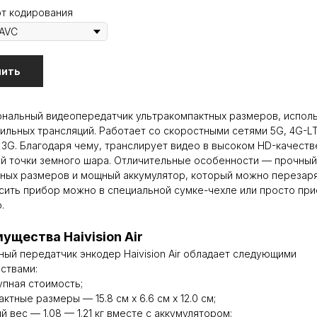
т кодирования
пить
нальный видеопередатчик ультракомпактных размеров, испол
ильных трансляций. Работает со скоростными сетями 5G, 4G-LT
 3G. Благодаря чему, транслирует видео в высоком HD-качеств
й точки земного шара. Отличительные особенности — прочный
ных размеров и мощный аккумулятор, который можно перезар
ить прибор можно в специальной сумке-чехле или просто при
.
ущества Haivision Air
ый передатчик энкодер Haivision Air обладает следующими
ствами:
упная стоимость;
ктные размеры — 15.8 см x 6.6 см x 12.0 см;
й вес — 1.08 — 1.21 кг вместе с аккумулятором;