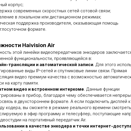
ный корпус;
ержка современных скоростных сетей сотовой связи;
вление в локальном или дистанционном режимах;
ическая поддержка производителя, оказывающая помощь
углосуточном формате.
жности Haivision Air
ность этой линейки видеопередатчиков энкодеров заключаетс
енной функциональности, проявляющейся в:
айн-трансляции и автоматической записи
. Для этого испол
гированные виды IP-сетей и спутниковые линии связи. Прямая
сляция видео премиум-качества с возможностью автоматичес
си на карту памяти.
атном видео и встроенном интеркоме
. Данные функции
грированы в прибор, благодаря чему обеспечивается непреры
освязь в двухстороннем формате. А если подключить дисплей к
ду кодера, вы сможете в режмие реального времени смотрет
слируемую в эфир программу и телесуфлер, поступающие нап
идеостудии на портативный передатчик Air.
льзовании в качестве энкодера и точки интернет-доступ