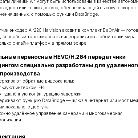
раты линейки Air могут быть использованы в качестве автоном
окодера или точки доступа, обеспечивающей высокую скорос
чения данных, с помощью функции DataBridge.
чик энкодер Air220 Haivision входит в комплект
BeOnAir
— гото
, способный транслировать видеоролики из любой точки мира
олько онлайн-платформ в прямом эфире.
ьные переносные HEVC/H.264 передатчики
дингом специально разработаны для удаленног
производства
ерживают обратные видеоканалы;
льзуют интерком IFB;
т удалённую конфигурацию задержки;
ерживают функцию DataBridge — шлюз в интернет или мост ме
ми локального доступа;
ожно удалённое управление камерами и многокамерная
ронизация.
лектация