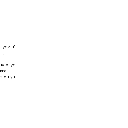
ьзуемый
E,
е
 корпус
яжать.
стегнув