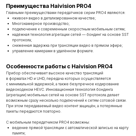
Преимущества Haivision PRO4
Главными преимуществами передатчиков серии PRO4 являются:
«живое» видео в детализированном качестве;
Многокамерное производство;
подключение к современным скоростным мобильным сетям;
надёжная технология агрегации сетей — бондинг на основе SST
протокола;
сниженная задержка при трансляции видео в прямом эфире;
управление камерами в удалённом формате.
Особенности работы с Haivision PRO4
Прибор обеспечивает высокое качество трансляций
в форматах HD и UHD, передача которых осуществляется
с минимальной задержкой, а также безупречное кодирование
видеокодеком HEVC. Инновационная технология бондинга
(агрегации) мобильных сетей на основе SST протокола делает
возможным сразу несколько подключений к сетям сотовой связи.
При этом передаваемый видео контент защищён, а потерянные
пакеты передаются повторно.
С мобильным передатчиком PRO4 возможны:
ведение прямой трансляции с автоматической записью на карту
памяти;