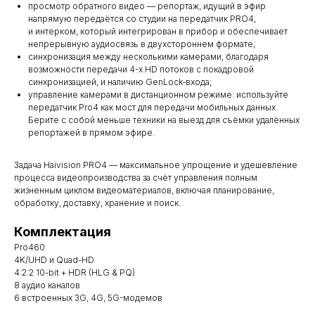
просмотр обратного видео — репортаж, идущий в эфир
напрямую передаётся со студии на передатчик PRO4,
и интерком, который интегрирован в прибор и обеспечивает
непрерывную аудиосвязь в двухстороннем формате;
синхронизация между несколькими камерами, благодаря
возможности передачи 4-х HD потоков с покадровой
синхронизацией, и наличию GenLock-входа;
управление камерами в дистанционном режиме: используйте
передатчик Pro4 как мост для передачи мобильных данных.
Берите с собой меньше техники на выезд для съёмки удалённых
репортажей в прямом эфире.
Задача Haivision PRO4 — максимальное упрощение и удешевление
процесса видеопроизводства за счёт управления полным
жизненным циклом видеоматериалов, включая планирование,
обработку, доставку, хранение и поиск.
Комплектация
Pro460
4K/UHD и Quad-HD
4:2:2 10-bit + HDR (HLG & PQ)
8 аудио каналов
6 встроенных 3G, 4G, 5G-модемов