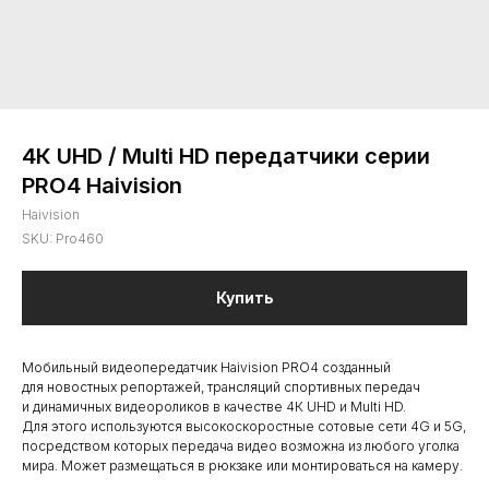
4К UHD / Multi HD передатчики серии
PRO4 Haivision
Haivision
SKU:
Pro460
Купить
Мобильный видеопередатчик Haivision PRO4 созданный
для новостных репортажей, трансляций спортивных передач
и динамичных видеороликов в качестве 4К UHD и Multi HD.
Для этого используются высокоскоростные сотовые сети 4G и 5G,
посредством которых передача видео возможна из любого уголка
мира. Может размещаться в рюкзаке или монтироваться на камеру.