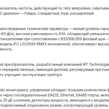
зователь частоты, действующий по типу вверх/вниз, охватыва
С-диапазон — Palapa, стандартный, Insat, расширенный.
шенствованные технические параметры — малый уровень пара
(-60 дБн), высокая равномерность АЧХ, обладающий уменьшен
 показателями при сопоставлении с IESS308/309 фазовый шум 
 модель IFC-L0CXXXX-RMXX экономичной, обеспечивают высок
вность.
й преобразователь, разработанный компанией IRT Technologie
н передней панелью, имеющей дисплей, регулируемый при по
то упрощает эксплуатацию прибора.
йс мониторинга, управления обладает большим количеством ф
н через последовательные EIA232, Ethernet, EIA485-порты, вкл
ь 20 дБ-усиления, детекторы мощности, имеющиеся у входа/вы
е подключаемый опционально режим, контролирующий уровень