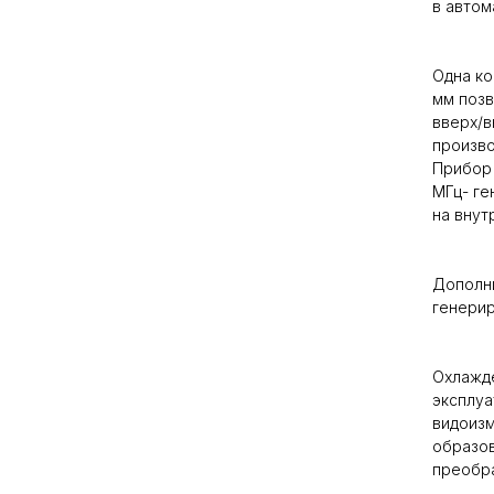
в автом
Одна ко
мм позв
вверх/в
произво
Прибор 
МГц- ге
на внут
Дополни
генерир
Охлажде
эксплуа
видоизм
образов
преобра