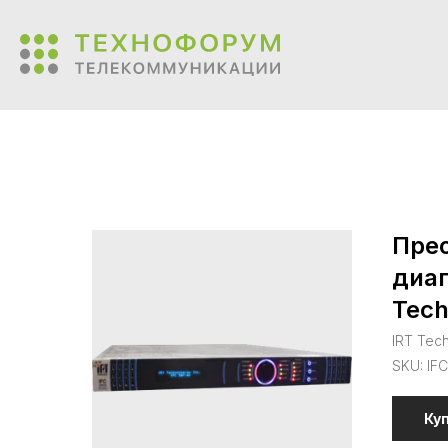
Прео
диап
Tech
IRT Tec
SKU:
IF
Ку