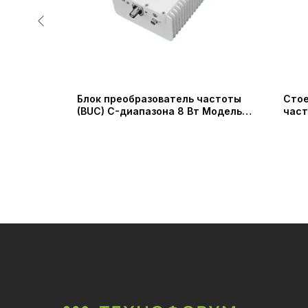
ь с
Блок преобразователь частоты
Стое
ты вниз
(BUC) C-диапазона 8 Вт Модель
част
нешним
SSUC-57256525-8 (Shaanxi
Вт / 
астоты
Probecom Microwave Technology
Tech
o Micro
Co.)
adio Co.,