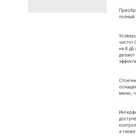
Преобра
полный 
Усовер
частот 
на 8 дБ
делают
эффекти
Стоечны
оснаще
меню, ч
Интерфе
доступе
контрол
а такж