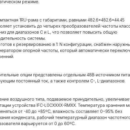
атическом режиме.
мпактная 1RU-рама с габаритами, равными 482.6×482.6×44.45
оляет установить до четырех преобразователей частоты клас
низ для диапазонов С и L, что позволяет повысить общую
дительность системы.
готов к резервированию в 1: N конфигурации, снабжен наружны
нератором опорной частоты, который автоматически переклю
ренний.
тельные опции представлены отдельным 48В-источником пита
ующим постоянный ток, а также контролем C-, L-диапазонов.
ние воздушного типа, подаваемое принудительно, увеличивае
тации устройства IFC-L0CXXXX-RMXX. Температура хранения 
еняться от -40 до +85ºC, влажность составляет 0−95% без
ания конденсата, рабочий температурный диапазон частотног
зователя варьируется от 0 до 60ºC.