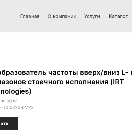
Главная
О компании
Услуги
Каталог
бразователь частоты вверх/вниз L- 
азонов стоечного исполнения (IRT
nologies)
hnologies
C-L0CXXXX-RMXX
пить