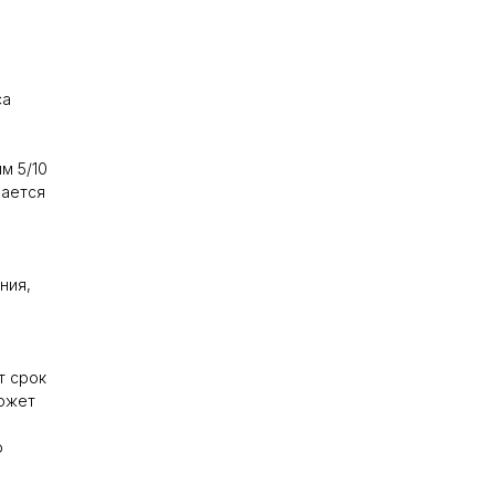
са
м 5/10
чается
ния,
т срок
может
о