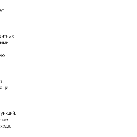
ет
зитных
ными
—
ую
s,
мощи
ункций,
ючает
хода,