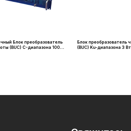
чный Блок преобразователь
Блок преобразователь 
оты (BUC) C-диапазона 100
(BUC) Ku-диапазона 3 В
150 Вт / 200 Вт (IRT
NJT8302 Nisshinbo Micr
nologies)
Inc (New Japan Radio Co.,