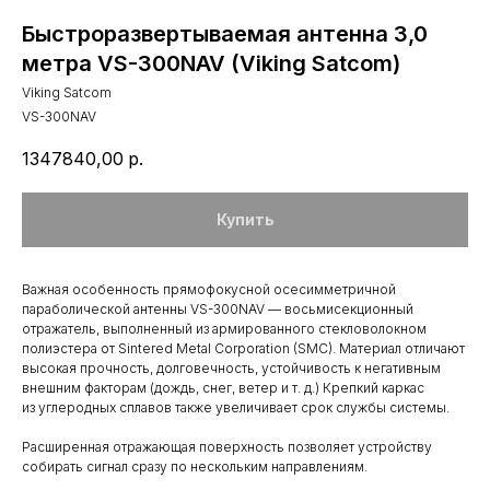
Быстроразвертываемая антенна 3,0
метра VS-300NAV (Viking Satcom)
Viking Satcom
VS-300NAV
1347840,00
р.
Купить
Важная особенность прямофокусной осесимметричной
параболической антенны VS-300NAV — восьмисекционный
отражатель, выполненный из армированного стекловолокном
полиэстера от Sintered Metal Corporation (SMC). Материал отличают
высокая прочность, долговечность, устойчивость к негативным
внешним факторам (дождь, снег, ветер и т. д.) Крепкий каркас
из углеродных сплавов также увеличивает срок службы системы.
Расширенная отражающая поверхность позволяет устройству
собирать сигнал сразу по нескольким направлениям.