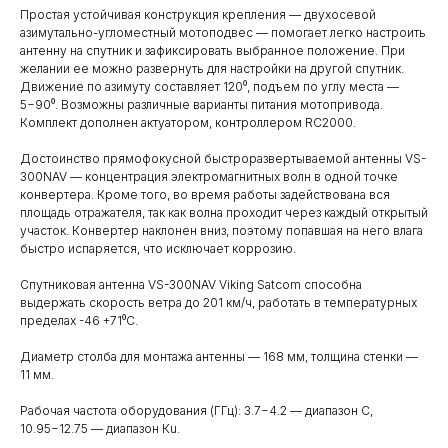
Простая устойчивая конструкция крепления — двухосевой
азимутально-угломестный мотоподвес — помогает легко настроить
антенну на спутник и зафиксировать выбранное положение. При
желании ее можно развернуть для настройки на другой спутник.
Движение по азимуту составляет 120⁰, подъем по углу места —
5−90⁰. Возможны различные варианты питания мотопривода.
Комплект дополнен актуатором, контроллером RC2000.
Достоинство прямофокусной быстроразвертываемой антенны VS-
300NAV — концентрация электромагнитных волн в одной точке
конвертера. Кроме того, во время работы задействована вся
площадь отражателя, так как волна проходит через каждый открытый
участок. Конвертер наклонен вниз, поэтому попавшая на него влага
быстро испаряется, что исключает коррозию.
Спутниковая антенна VS-300NAV Viking Satcom способна
выдержать скорость ветра до 201 км/ч, работать в температурных
пределах -46 +71⁰С.
Диаметр столба для монтажа антенны — 168 мм, толщина стенки —
11 мм.
Рабочая частота оборудования (ГГц): 3.7−4.2 — диапазон С,
10.95−12.75 — диапазон Кu.