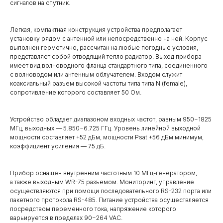
сигналов на спутник.
Легкая, компактная конструкция устройства предполагает
установку рядом с антенной или непосредственно на ней. Корпус
выполнен герметично, рассчитан на любые погодные условия,
представляет собой отводящий тепло радиатор. Выход прибора
имеет вид волноводного фланца стандартного типа, соединенного
с волноводом или антенным облучателем. Входом служит
коаксиальный разъем высокой частоты типа типа N (female),
сопротивление которого составляет 50 Ом.
Устройство обладает диапазоном входных частот, равным 950−1825
МГц, выходных — 5.850−6.725 ГГц. Уровень линейной выходной
мощности составляет +52 дБм, мощности Psat +56 дБм минимум,
коэффициент усиления — 75 дБ.
Прибор оснащен внутренним частотным 10 МГц-генератором,
а также выходным WR-75 разъемом. Мониторинг, управление
осуществляются при помощи последовательного RS-232 порта или
пакетного протокола RS-485. Питание устройства осуществляется
посредством переменного тока, напряжение которого
варьируется в пределах 90−264 VAC.