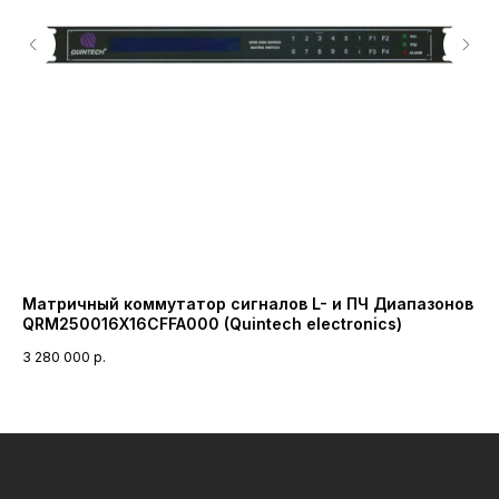
Матричный коммутатор сигналов L- и ПЧ Диапазонов
Об
QRM250016X16CFFA000 (Quintech electronics)
DE
3 280 000
р.
2 3