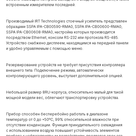
встроенным измерителем последней.
Производимый IRT Technologies стоечный усилитель представлен
образцами SSPA IPA-CB00590-RMA0, SSPA IPA-CB00600-RMA0,
SSPA IPA-CB00608-RMA0, настройка которых производится
посредством Ethernet, консоли RS-232 или протокола RS-485.
Устройство снабжено дисплеем, находящимся на передней панели
и удобно управляемым с помощью меню.
Резервирование устройств не требует присутствия контроллера
внешнего типа. Подключение режима, автоматически
контролирующего уровень, выступает дополнительной опцией.
Небольшой размер 8RU-корпуса, относительно малый для такой
мощной модели вес, облегчают транспортировку устройства.
Прибор способен бесперебойно работать в диапазоне
температур от 0 до +50ºC, 99% относительной влажности при
отсутствии конденсации. Функция принудительного охлаждения
с использованием воздуха повышает устойчивость элементов
прибора к неблагоприятным воздействиям, продлевая срок его