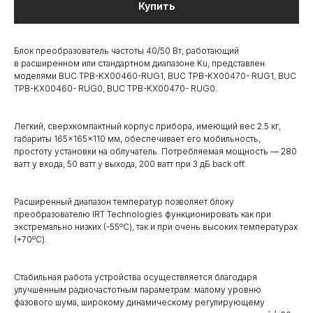
Купить
Блок преобразователь частоты 40/50 Вт, работающий
в расширенном или стандартном диапазоне Ku, представлен
моделями BUC TPB-KX00460-RUG1, BUC TPB-KX00470- RUG1, BUC
TPB-KX00460- RUG0, BUC TPB-KX00470- RUG0.
Легкий, сверхкомпактный корпус прибора, имеющий вес 2.5 кг,
габариты 165×165×110 мм, обеспечивает его мобильность,
простоту установки на облучатель. Потребляемая мощность — 280
ватт у входа, 50 ватт у выхода, 200 ватт при 3 дБ back off.
Расширенный диапазон температур позволяет блоку
преобразователю IRT Technologies функционировать как при
экстремально низких (-55ºC), так и при очень высоких температурах
(+70ºC).
Стабильная работа устройства осуществляется благодаря
улучшенным радиочастотным параметрам: малому уровню
фазового шума, широкому динамическому регулирующему