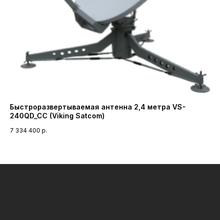
Быстроразвертываемая антенна 2,4 метра VS-
Пр
240QD_CC (Viking Satcom)
ГГ
7 334 400
р.