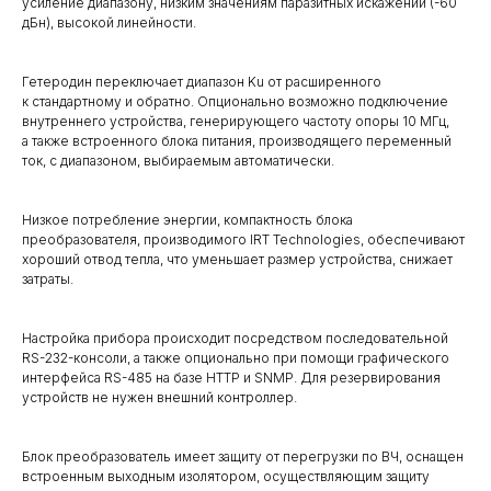
усиление диапазону, низким значениям паразитных искажений (-60
дБн), высокой линейности.
Гетеродин переключает диапазон Ku от расширенного
к стандартному и обратно. Опционально возможно подключение
внутреннего устройства, генерирующего частоту опоры 10 МГц,
а также встроенного блока питания, производящего переменный
ток, с диапазоном, выбираемым автоматически.
Низкое потребление энергии, компактность блока
преобразователя, производимого IRT Technologies, обеспечивают
хороший отвод тепла, что уменьшает размер устройства, снижает
затраты.
Настройка прибора происходит посредством последовательной
RS-232-консоли, а также опционально при помощи графического
интерфейса RS-485 на базе HTTP и SNMP. Для резервирования
устройств не нужен внешний контроллер.
Блок преобразователь имеет защиту от перегрузки по ВЧ, оснащен
встроенным выходным изолятором, осуществляющим защиту