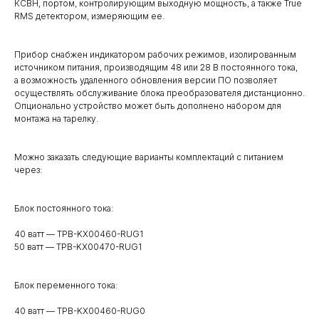
КСВН, портом, контролирующим выходную мощность, а также True
RMS детектором, измеряющим ее.
Прибор снабжен индикатором рабочих режимов, изолированным
источником питания, производящим 48 или 28 В постоянного тока,
а возможность удаленного обновления версии ПО позволяет
осуществлять обслуживание блока преобразователя дистанционно.
Опционально устройство может быть дополнено набором для
монтажа на тарелку.
Можно заказать следующие варианты комплектаций с питанием
через:
Блок постоянного тока:
40 ватт — TPB-KX00460-RUG1
50 ватт — TPB-KX00470-RUG1
Блок переменного тока:
40 ватт — TPB-KX00460-RUG0