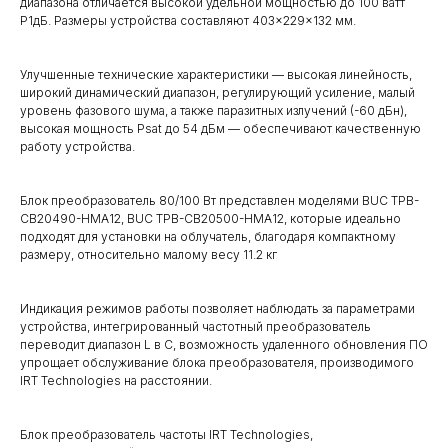
диапазона отличается высокой удельной мощностью до 100 ватт
P1дБ. Размеры устройства составляют 403×229×132 мм.
Улучшенные технические характеристики — высокая линейность,
широкий динамический диапазон, регулирующий усиление, малый
уровень фазового шума, а также паразитных излучений (-60 дБн),
высокая мощность Psat до 54 дБм — обеспечивают качественную
работу устройства.
Блок преобразователь 80/100 Вт представлен моделями BUC TPB-
CB20490-HMA12, BUC TPB-CB20500-HMA12, которые идеально
подходят для установки на облучатель, благодаря компактному
размеру, относительно малому весу 11.2 кг
Индикация режимов работы позволяет наблюдать за параметрами
устройства, интегрированный частотный преобразователь
переводит диапазон L в С, возможность удаленного обновления ПО
упрощает обслуживание блока преобразователя, производимого
IRT Technologies на расстоянии.
Блок преобразователь частоты IRT Technologies,