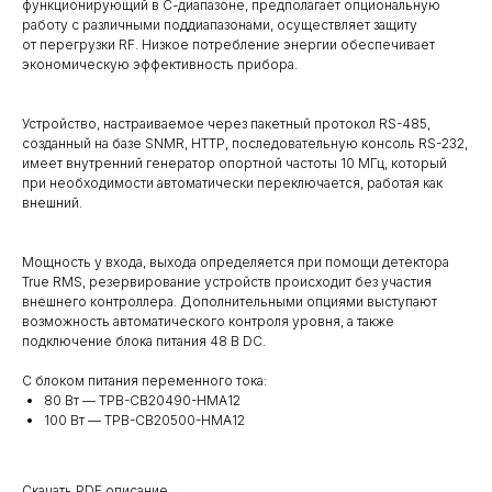
функционирующий в С-диапазоне, предполагает опциональную
работу с различными поддиапазонами, осуществляет защиту
от перегрузки RF. Низкое потребление энергии обеспечивает
экономическую эффективность прибора.
Устройство, настраиваемое через пакетный протокол RS-485,
созданный на базе SNMR, HTTP, последовательную консоль RS-232,
имеет внутренний генератор опортной частоты 10 МГц, который
при необходимости автоматически переключается, работая как
внешний.
Мощность у входа, выхода определяется при помощи детектора
True RMS, резервирование устройств происходит без участия
внешнего контроллера. Дополнительными опциями выступают
возможность автоматического контроля уровня, а также
подключение блока питания 48 В DC.
С блоком питания переменного тока:
80 Вт — TPB-CB20490-HMA12
100 Вт — TPB-CB20500-HMA12
Скачать PDF описание
→