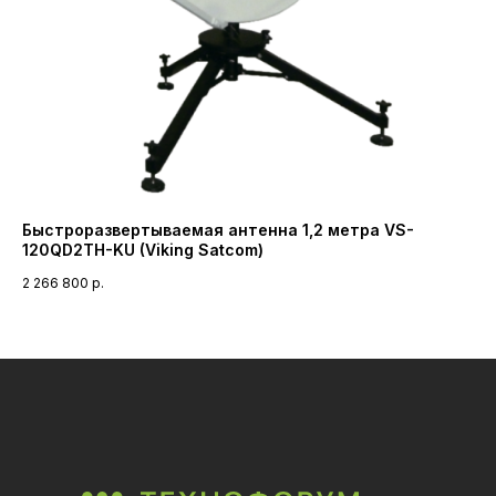
Быстроразвертываемая антенна 1,2 метра VS-
Бл
120QD2TH-KU (Viking Satcom)
ди
2 266 800
р.