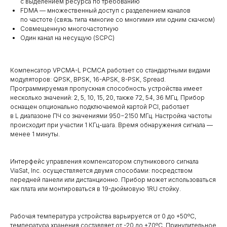
с выделением ресурса по требованию
FDMA — множественный доступ с разделением каналов
по частоте (связь типа «многие со многими» или одним скачком)
Совмещенную многочастотную
Один канал на несущую (SCPC)
Компенсатор VPCMA-L PCMCA работает со стандартными видами
модуляторов: QPSK, BPSK, 16-APSK, 8-PSK, Spread.
Программируемая пропускная способность устройства имеет
несколько значений: 2, 5, 10, 15, 20, также 72, 54, 36 МГц. Прибор
оснащен опционально подключаемой картой PCI, работает
в L диапазоне ПЧ со значениями 950−2150 МГц. Настройка частоты
происходит при участии 1 КГц-шага. Время обнаружения сигнала —
менее 1 минуты.
Интерфейс управления компенсатором спутникового сигнала
ViaSat, Inc. осуществляется двумя способами: посредством
передней панели или дистанционно. Прибор может использоваться
как плата или монтироваться в 19-дюймовую 1RU стойку.
Рабочая температура устройства варьируется от 0 до +50ºC,
температура хранения составляет от -20 до +70ºC. Принудительное