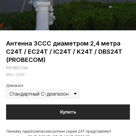
Антенна ЗССС диаметром 2,4 метра
C24T / EC24T / IC24T / K24T / DBS24T
(PROBECOM)
PROBECOM
SKU:
C24T
Диапазон
Купить
Линейку параболических антенн серии 24T представляют