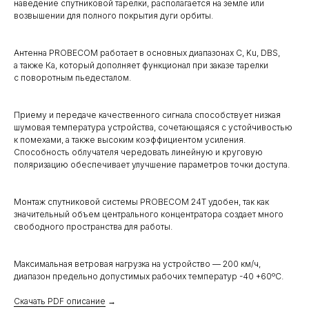
наведение спутниковой тарелки, располагается на земле или
возвышении для полного покрытия дуги орбиты.
Антенна PROBECOM работает в основных диапазонах C, Ku, DBS,
а также Ка, который дополняет функционал при заказе тарелки
с поворотным пьедесталом.
Приему и передаче качественного сигнала способствует низкая
шумовая температура устройства, сочетающаяся с устойчивостью
к помехами, а также высоким коэффициентом усиления.
Способность облучателя чередовать линейную и круговую
поляризацию обеспечивает улучшение параметров точки доступа.
Монтаж спутниковой системы PROBECOM 24T удобен, так как
значительный объем центрального концентратора создает много
свободного пространства для работы.
Максимальная ветровая нагрузка на устройство — 200 км/ч,
диапазон предельно допустимых рабочих температур -40 +60ºC.
Скачать PDF описание
→