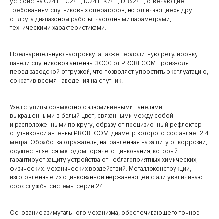
устройства C24T, EC24T, IC24T, K24T, DBS24T, отвечающие
требованиям спутниковых операторов, но отличающиеся друг
от друга диапазоном работы, частотными параметрами,
техническими характеристиками.
Предварительную настройку, а также теодолитную регулировку
панели спутниковой антенны 3ССС от PROBECOM производят
перед заводской отгрузкой, что позволяет упростить эксплуатацию,
сократив время наведения на спутник.
Узел ступицы совместно с алюминиевыми панелями,
выкрашенными в белый цвет, связанными между собой
и расположенными по кругу, образуют прецизионный рефлектор
спутниковой антенны PROBECOM, диаметр которого составляет 2.4
метра. Обработка отражателя, направленная на защиту от коррозии,
осуществляется методом горячего цинкования, который
гарантирует защиту устройства от неблагоприятных химических,
физических, механических воздействий. Металлоконструкции,
изготовленные из оцинкованной нержавеющей стали увеличивают
срок службы системы серии 24T.
Основание азимутального механизма, обеспечивающего точное