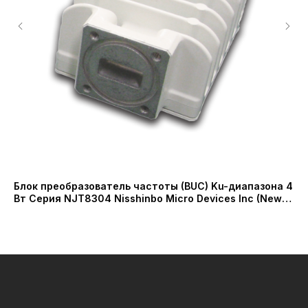
Блок преобразователь частоты (BUC) Ku-диапазона 4
Пр
Вт Серия NJT8304 Nisshinbo Micro Devices Inc (New
МГ
Japan Radio Co., Ltd)
(C