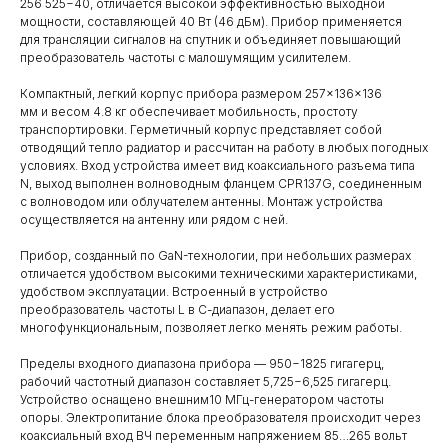
256 525−40, отличается высокой эффективностью выходной
мощности, составляющей 40 Вт (46 дБм). Прибор применяется
для трансляции сигналов на спутник и объединяет повышающий
преобразователь частоты с малошумящим усилителем.
Компактный, легкий корпус прибора размером 257×136×136
мм и весом 4.8 кг обеспечивает мобильность, простоту
транспортировки. Герметичный корпус представляет собой
отводящий тепло радиатор и рассчитан на работу в любых погодных
условиях. Вход устройства имеет вид коаксиального разъема типа
N, выход выполнен волноводным фланцем CPR137G, соединенным
с волноводом или облучателем антенны. Монтаж устройства
осуществляется на антенну или рядом с ней.
Прибор, созданный по GaN-технологии, при небольших размерах
отличается удобством высокими техническими характеристиками,
удобством эксплуатации. Встроенный в устройство
преобразователь частоты L в С-диапазон, делает его
многофункциональным, позволяет легко менять режим работы.
Пределы входного диапазона прибора — 950−1825 гигагерц,
рабочий частотный диапазон составляет 5,725−6,525 гигагерц.
Устройство оснащено внешним10 МГц-генератором частоты
опоры. Электропитание блока преобразователя происходит через
коаксиальный вход ВЧ переменным напряжением 85…265 вольт