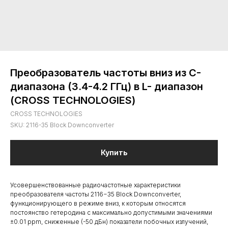
Преобразователь частоты вниз из C-
диапазона (3.4-4.2 ГГц) в L- диапазон
(CROSS TECHNOLOGIES)
CROSS TECHNOLOGIES
SKU:
2116-35 Block Downconverter
Купить
Усовершенствованные радиочастотные характеристики
преобразователя частоты 2116−35 Block Downconverter,
функционирующего в режиме вниз, к которым относятся
постоянство гетеродина с максимально допустимыми значениями
±0.01 ppm, сниженные (-50 дБн) показатели побочных излучений,