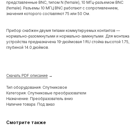
представленные BNC, типом N (female), 10 МГц-разъемом BNC
(female). Разъемы 10 МГЦ BNC работают с сопротивлением,
значения которого составляют 75 или 50 Ом.
Прибор снабжен двумя типами коммутируемых контактов —
нормально-разомкнутыми и нормально-замкнутыми. Для монтажа
устройства предназначена 19-дюймовая 1 RU стойка высотой 1.75,
глубиной 14.0 дюймов.
Скачать PDF описание
→
Тип оборудования: Спутниковое
Категория: Спутниковые преобразователи
Назначение: Преобразователь вниз
Наличие товара: Под заказ
Смотрите также