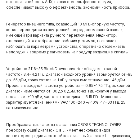
высокая линейность АЧХ, низкая степень фазового шума,
обеспечивают высокую эффективность, экономичность прибора.
Генератор внешнего типа, создающий 10 МГц-опорную частоту,
легко переводится на внутренний посредством задней панели,
имеющей три варианта ручного переключения. Индикатор,
отвечающий за отображение рабочих режимов, позволяет
наблюдать за параметрами устройства, оперативно отслеживать
неполадки и вовремя реагировать на предупреждающие сигналы.
Устройство 2116−35 Block Downconverter обладает входной
частотой 3.4−4.2 ГГц, диапазон входного уровня варьируется от -85
до -55 дБм, точка сжатия на 1 дБ у входа имеет значение -45 дБм.
Пределы выходной частоты устройства — 0.95−1.75 ГГц, выходной
диапазон изменяется от -30 до 0 дБм, точка 1 дБ-сжатия у выхода
составляет +10 дБм, частота гетеродина — 5.15 ГГц. Мощность
характеризуется значениями VAC 100−240 +/-10%, 47−63 ГГц, 25
ватт максимально.
Преобразователь частоты класса вниз CROSS TECHNOLOGIES,
преобразующий диапазон С в L, имеет несколько видов
коннекторов: радиочастотный коаксиальный, а также L― диапазона,