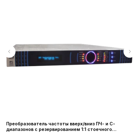
Преобразователь частоты вверх/вниз ПЧ- и С-
Ма
диапазонов с резервированием 1:1 стоечного
ча
исполнения (IRT Technologies)
Ni