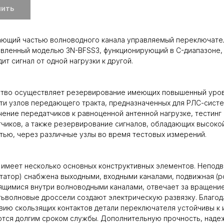
пить
ающий частью волноводного канала управляемый переключате
вленный моделью 3N-BFSS3, функционирующий в C-диапазоне,
ит сигнал от одной нагрузки к другой.
ство осуществляет резервирование имеющих повышенный уро
и узлов передающего тракта, предназначенных для РЛС-систе
ение передатчиков к равноценной антенной нагрузке, тестинг
чиков, а также резервирование сигналов, обладающих высоко
ью, через различные узлы во время тестовых измерений.
имеет несколько основных конструктивных элементов. Непод
статор) снабжена выходными, входными каналами, подвижная (р
ящимися внутри волноводными каналами, отвечает за вращение
ьволновые дроссели создают электрическую развязку. Благод
вию скользящих контактов детали переключателя устойчивы к 
тся долгим сроком службы. Дополнительную прочность, наде