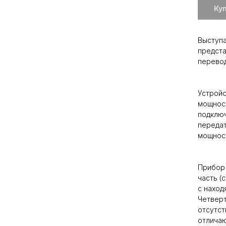
Ку
Выступ
предста
перевод
Устрой
мощност
подключ
передат
мощност
Прибор 
часть (
с наход
Четверт
отсутст
отличаю