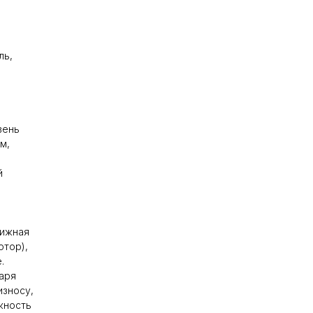
ль,
вень
м,
й
вижная
отор),
.
аря
износу,
жность