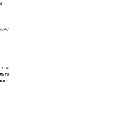
ы
wave
 для
льта
ные