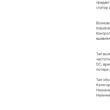
придают
статор 
Волново
Industr
Контро
выявлят
Тип вол
частотн
DC, вре
потери 
Тип обо
Категор
Назнач
Наличие