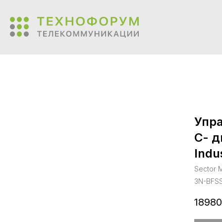
Упр
С- д
Indu
Sector M
3N-BFS
18980