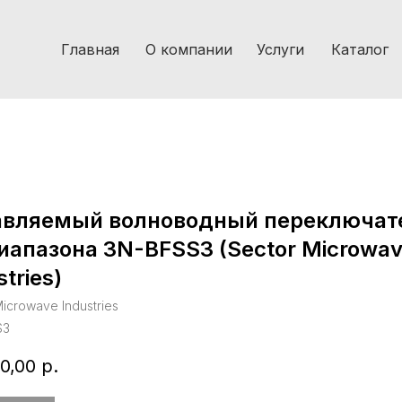
Главная
О компании
Услуги
Каталог
авляемый волноводный переключат
иапазона 3N-BFSS3 (Sector Microwa
stries)
icrowave Industries
S3
0,00
р.