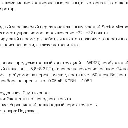
 алюминиевые хромированные сплавы, из которых изготовлен
и ротор.
дный управляемый переключатель, выпускаемый Sector Micro
ies имеет управляемое переключение −22…−32 вольта.
лирующий параметры работы индикатор позволяет оперативно
ь неисправности, а также устранять их.
новода, предусмотренный конструкцией — WR137, необходимый
ый диапазон — 5,8−8,2 ГГц, типовое напряжение, равное -24 во
мя, требуемое на переключение, составляет 60 мсек. Возврат
прибора не превышают 0.05 дБ, КСВН — 1.08:1.
рудования: Спутниковое
ия: Элементы волноводного тракта
ение: Управляемый волноводный переключатель
 товара: Под заказ