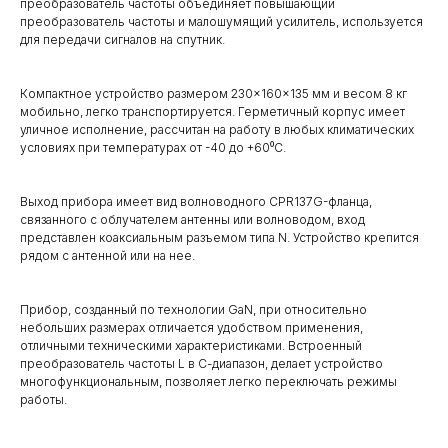
преобразователь частоты объединяет повышающий
преобразователь частоты и малошумящий усилитель, используется
для передачи сигналов на спутник.
Компактное устройство размером 230×160×135 мм и весом 8 кг
мобильно, легко транспортируется. Герметичный корпус имеет
уличное исполнение, рассчитан на работу в любых климатических
условиях при температурах от -40 до +60⁰С.
Выход прибора имеет вид волноводного CPR137G-фланца,
связанного с облучателем антенны или волноводом, вход
представлен коаксиальным разъемом типа N. Устройство крепится
рядом с антенной или на нее.
Прибор, созданный по технологии GaN, при относительно
небольших размерах отличается удобством применения,
отличными техническими характеристиками. Встроенный
преобразователь частоты L в С-диапазон, делает устройство
многофункциональным, позволяет легко переключать режимы
работы.