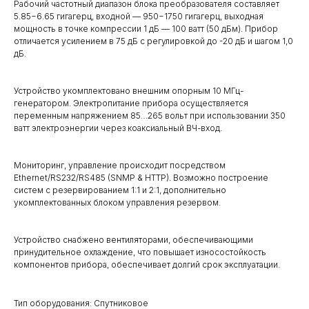
Рабочий частотный диапазон блока преобразователя составляет
5.85−6.65 гигагерц, входной — 950−1750 гигагерц, выходная
мощность в точке компрессии 1 дБ — 100 ватт (50 дБм). Прибор
отличается усилением в 75 дБ с регулировкой до -20 дБ и шагом 1,0
дБ.
Устройство укомплектовано внешним опорным 10 МГц-
генератором. Электропитание прибора осуществляется
переменным напряжением 85…265 вольт при использовании 350
ватт электроэнергии через коаксиальный ВЧ-вход.
Мониторинг, управление происходит посредством
Ethernet/RS232/RS485 (SNMP & HTTP). Возможно построение
систем с резервированием 1:1 и 2:1, дополнительно
укомплектованных блоком управления резервом.
Устройство снабжено вентиляторами, обеспечивающими
принудительное охлаждение, что повышает износостойкость
компонентов прибора, обеспечивает долгий срок эксплуатации.
Тип оборудования: Спутниковое