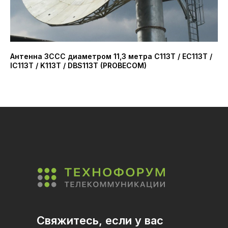
Антенна ЗССС диаметром 11,3 метра C113T / EC113T /
Ун
IC113T / K113T / DBS113T (PROBECOM)
71
Свяжитесь, если у вас