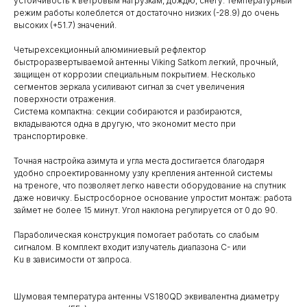
устойчивость к ветровым нагрузкам, дождю, снегу. Температурный
режим работы колеблется от достаточно низких (-28.9) до очень
высоких (+51.7) значений.
Четырехсекционный алюминиевый рефлектор
быстроразвертываемой антенны Viking Satkom легкий, прочный,
защищен от коррозии специальным покрытием. Несколько
сегментов зеркала усиливают сигнал за счет увеличения
поверхности отражения.
Система компактна: секции собираются и разбираются,
вкладываются одна в другую, что экономит место при
транспортировке.
Точная настройка азимута и угла места достигается благодаря
удобно спроектированному узлу крепления антенной системы
на треноге, что позволяет легко навести оборудование на спутник
даже новичку. Быстросборное основание упростит монтаж: работа
займет не более 15 минут. Угол наклона регулируется от 0 до 90.
Параболическая конструкция помогает работать со слабым
сигналом. В комплект входит излучатель диапазона C- или
Ku в зависимости от запроса.
Шумовая температура антенны VS180QD эквивалентна диаметру