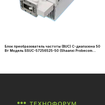
Блок преобразователь частоты (BUC) C-диапазона 50
Ст
Вт Модель SSUC-57256525-50 (Shaanxi Probecom
12
Microwave Technology Co.)