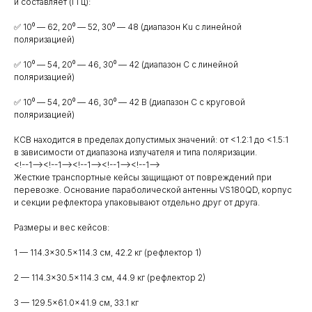
и составляет (ГГц):
✅ 10⁰ — 62, 20⁰ — 52, 30⁰ — 48 (диапазон Ku с линейной
поляризацией)
✅ 10⁰ — 54, 20⁰ — 46, 30⁰ — 42 (диапазон С с линейной
поляризацией)
✅ 10⁰ — 54, 20⁰ — 46, 30⁰ — 42 В (диапазон С с круговой
поляризацией)
КСВ находится в пределах допустимых значений: от <1.2:1 до <1.5:1
в зависимости от диапазона излучателя и типа поляризации.
<!--1--><!--1--><!--1--><!--1--><!--1-->
Жесткие транспортные кейсы защищают от повреждений при
перевозке. Основание параболической антенны VS180QD, корпус
и секции рефлектора упаковывают отдельно друг от друга.
Размеры и вес кейсов:
1 — 114.3×30.5×114.3 см, 42.2 кг (рефлектор 1)
2 — 114.3×30.5×114.3 см, 44.9 кг (рефлектор 2)
3 — 129.5×61.0×41.9 см, 33.1 кг