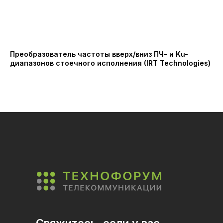
Преобразователь частоты вверх/вниз ПЧ- и Ku-
Пр
диапазонов стоечного исполнения (IRT Technologies)
ди
PR
1 4
Ки
Свяжитесь, если у вас