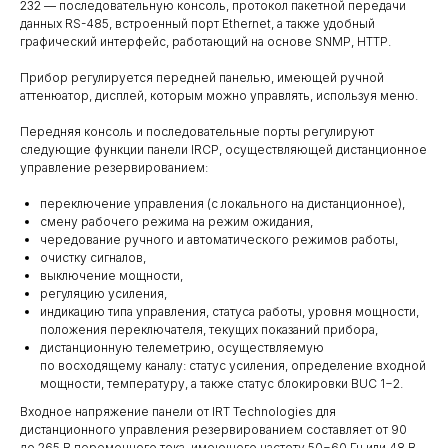
232 — последовательную консоль, протокол пакетной передачи
данных RS-485, встроенный порт Ethernet, а также удобный
графический интерфейс, работающий на основе SNMP, HTTP.
Прибор регулируется передней панелью, имеющей ручной
аттенюатор, дисплей, которым можно управлять, используя меню.
Передняя консоль и последовательные порты регулируют
следующие функции панели IRCP, осуществляющей дистанционное
управление резервированием:
переключение управления (с локального на дистанционное),
смену рабочего режима на режим ожидания,
чередование ручного и автоматического режимов работы,
очистку сигналов,
выключение мощности,
регуляцию усиления,
индикацию типа управления, статуса работы, уровня мощности,
положения переключателя, текущих показаний прибора,
дистанционную телеметрию, осуществляемую
по восходящему каналу: статус усиления, определение входной
мощности, температуру, а также статус блокировки BUC 1−2.
Входное напряжение панели от IRT Technologies для
дистанционного управления резервированием составляет от 90
до 265 В переменного тока, имеющего частоту 50−60 Гц или 48 В