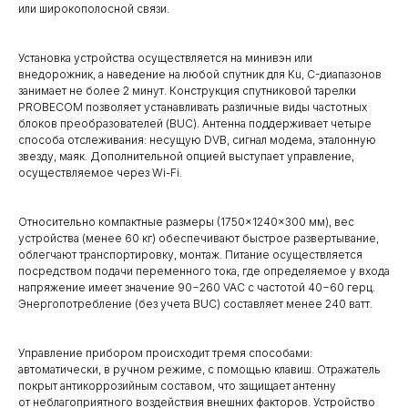
или широкополосной связи.
Установка устройства осуществляется на минивэн или
внедорожник, а наведение на любой спутник для Ku, C-диапазонов
занимает не более 2 минут. Конструкция спутниковой тарелки
PROBECOM позволяет устанавливать различные виды частотных
блоков преобразователей (BUC). Антенна поддерживает четыре
способа отслеживания: несущую DVB, сигнал модема, эталонную
звезду, маяк. Дополнительной опцией выступает управление,
осуществляемое через Wi-Fi.
Относительно компактные размеры (1750×1240×300 мм), вес
устройства (менее 60 кг) обеспечивают быстрое развертывание,
облегчают транспортировку, монтаж. Питание осуществляется
посредством подачи переменного тока, где определяемое у входа
напряжение имеет значение 90−260 VAC с частотой 40−60 герц.
Энергопотребление (без учета BUC) составляет менее 240 ватт.
Управление прибором происходит тремя способами:
автоматически, в ручном режиме, с помощью клавиш. Отражатель
покрыт антикоррозийным составом, что защищает антенну
от неблагоприятного воздействия внешних факторов. Устройство