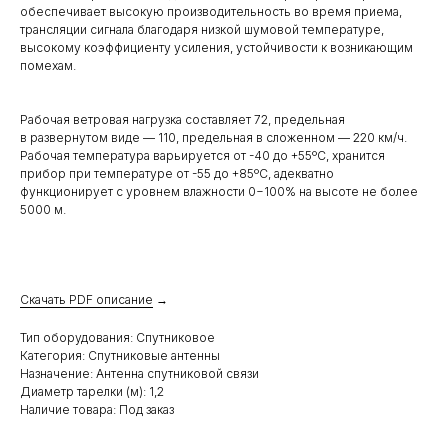
обеспечивает высокую производительность во время приема,
трансляции сигнала благодаря низкой шумовой температуре,
высокому коэффициенту усиления, устойчивости к возникающим
помехам.
Рабочая ветровая нагрузка составляет 72, предельная
в развернутом виде — 110, предельная в сложенном — 220 км/ч.
Рабочая температура варьируется от -40 до +55ºC, хранится
прибор при температуре от -55 до +85ºC, адекватно
функционирует с уровнем влажности 0−100% на высоте не более
5000 м.
Скачать PDF описание
→
Тип оборудования: Спутниковое
Категория: Спутниковые антенны
Назначение: Антенна спутниковой связи
Диаметр тарелки (м): 1,2
Наличие товара: Под заказ