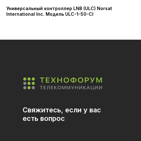
Универсальный контроллер LNB (ULC) Norsat
По
International Inc. Модель ULC-1-50-CI
ди
(S
Свяжитесь, если у вас
есть вопрос