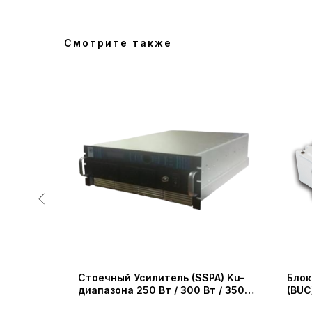
Смотрите также
PA) C-
Стоечный Усилитель (SSPA) Ku-
Блок
т / 400
диапазона 250 Вт / 300 Вт / 350
(BUC
Вт / 400 Вт (IRT Technologies)
NJT5