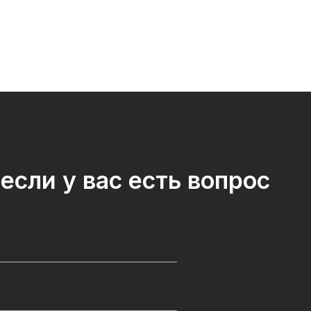
Probecom Microwave Technology
Kx2
Co.)
если у вас есть вопрос