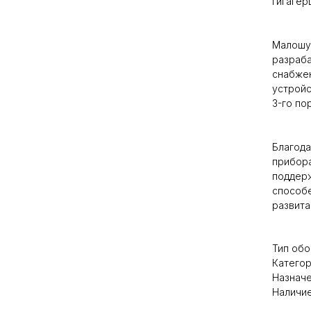
гигагерц
Малошу
разраб
снабже
устрой
3-го по
Благода
прибора
поддерж
способе
развита
Тип обо
Категор
Назначе
Наличие