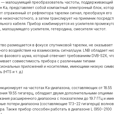
B — малошумящий преобразователь частоты, поддерживающий
н Ka, представляет собой компактный электронный блок, кото
т отраженный от рефлектора тарелки сигнал, преобразуя его
е низкочастотного, а затем транслирует на приемник посредс
льного кабеля. Прибор комбинируется из усилителя промежут
, малошумящего усилителя, гетеродина, смесителя частот.
тво размещается в фокусе спутниковой тарелки, не оказывает
ного воздействия на взаимосвязь сигнал/шум. LNB обладает ни
ю фазового шума, который отвечает требованиям DVB-S2X, чт
ивает совместимость прибора с различными типами
сиональных приложений и носителями, имеющими низкую симв
 (HTS и т. д.)
кционирует на частотах Ka-диапазона, составляющих от 18.55
ения 19.55 гигагерц, обладает двумя дополнительными опциями
ания расширенного диапазона с показателем до 19.7 ГГц и им
ые потери диапазона (составляющие 17.3−22 гигагерца) волно
ра. Также прибор способен работать в диапазоне L (950−2100