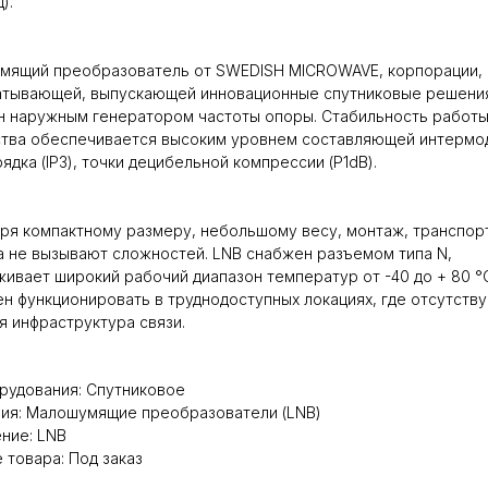
).
мящий преобразователь от SWEDISH MICROWAVE, корпорации,
атывающей, выпускающей инновационные спутниковые решени
н наружным генератором частоты опоры. Стабильность работ
ства обеспечивается высоким уровнем составляющей интермо
рядка (IP3), точки децибельной компрессии (P1dB).
ря компактному размеру, небольшому весу, монтаж, транспор
 не вызывают сложностей. LNB снабжен разъемом типа N,
ивает широкий рабочий диапазон температур от -40 до + 80 °
н функционировать в труднодоступных локациях, где отсутству
я инфраструктура связи.
рудования: Спутниковое
ия: Малошумящие преобразователи (LNB)
ние: LNB
 товара: Под заказ