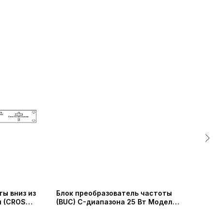
ы вниз из
Блок преобразователь частоты
Бло
он (CROSS
(BUC) C-диапазона 25 Вт Модель
(BU
SSUC-57256525-25 (Shaanxi
Adv