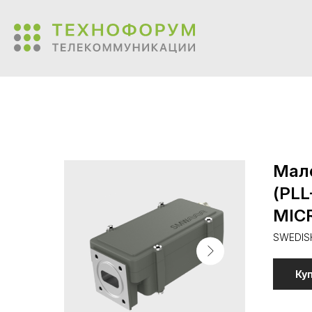
Мал
(PLL
MIC
SWEDIS
Ку