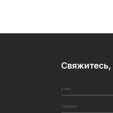
670 Nisshinbo Micro Devices
(New Japan Radio Co., Ltd)
Свяжитесь, 