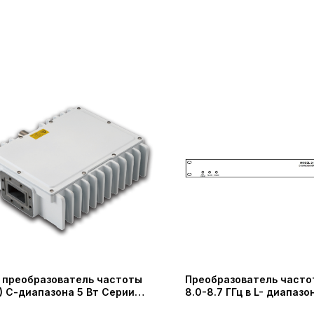
 преобразователь частоты
Преобразователь частот
) С-диапазона 5 Вт Серии
8.0-8.7 ГГц в L- диапаз
669, NJT5675, NJT5677,
TECHNOLOGIES)