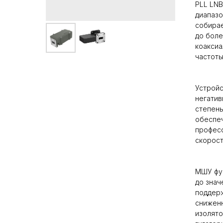
PLL LN
диапазо
собирае
до боле
коаксиа
частоты
Устройс
негатив
степень
обеспеч
профес
скорость
МШУ фун
до знач
поддерж
сниженн
изолято