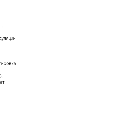
я,
ы
дуляции
тировка
C,
ет