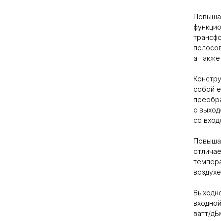
Повыша
функцио
трансфо
полосов
а также
Констру
собой е
преобра
с выход
со вход
Повыша
отличае
темпера
воздухе
Выходно
входной
ватт/дБ