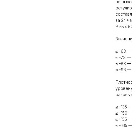
по выхо
регулир
составл
за 24 ч
P вых 8
Значени
≤ -63 —
≤ -73 — 
≤ -83 — 
≤ -93 —
Плотнос
уровень
фазовы
≤ -135 —
≤ -150 —
≤ -155 —
≤ -165 —