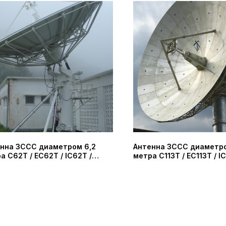
нна ЗССС диаметром 6,2
Антенна ЗССС диаметро
а C62T / EC62T / IC62T /
метра C113T / EC113T / IC
 / DBS62T (PROBECOM)
K113T / DBS113T (PROBE