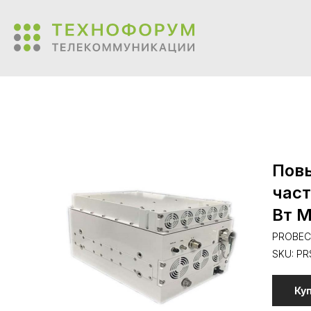
Пов
част
Вт 
PROBE
SKU:
PR
Ку