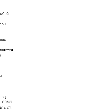
собой
зон,
вляет
иняется
я
и,
ерц,
— 80/49
 ≤ 2:1,