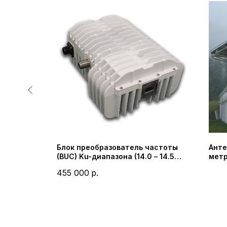
щности
Блок преобразователь частоты
Анте
M)
(BUC) Ku-диапазона (14.0 – 14.5
метр
ГГц) 8 Вт Серия NJT5118 Nisshinbo
K62T
455 000
р.
Micro Devices Inc (New Japan
Radio Co., Ltd)