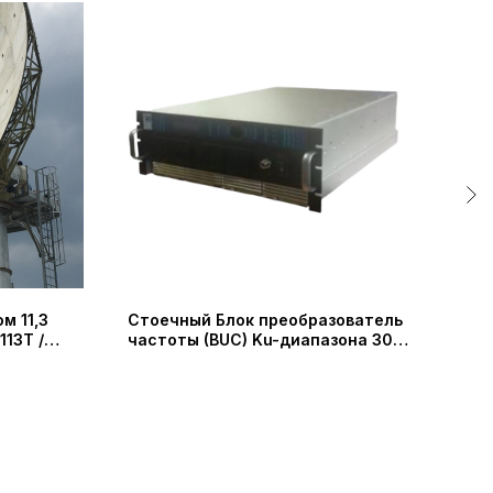
м 11,3
Стоечный Блок преобразователь
Быс
113T /
частоты (BUC) Ku-диапазона 300
Mode
COM)
Вт / 400 Вт / 500 Вт (IRT
3 1
Technologies)