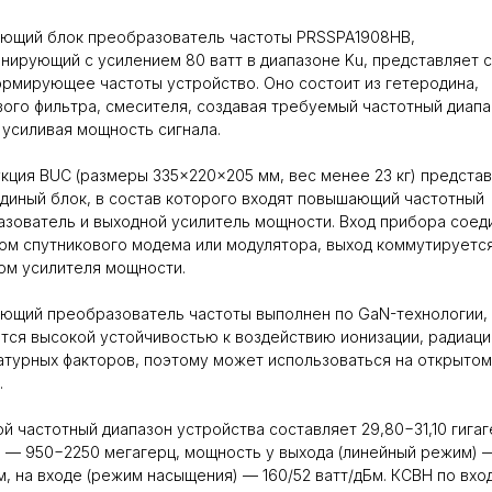
ющий блок преобразователь частоты PRSSPA1908HB,
нирующий с усилением 80 ватт в диапазоне Ku, представляет 
рмирующее частоты устройство. Оно состоит из гетеродина,
ого фильтра, смесителя, создавая требуемый частотный диапа
 усиливая мощность сигнала.
кция BUC (размеры 335×220×205 мм, вес менее 23 кг) предста
диный блок, в состав которого входят повышающий частотный
зователь и выходной усилитель мощности. Вход прибора соед
ом спутникового модема или модулятора, выход коммутируетс
ом усилителя мощности.
ющий преобразователь частоты выполнен по GaN-технологии,
тся высокой устойчивостью к воздействию ионизации, радиаци
турных факторов, поэтому может использоваться на открытом
.
й частотный диапазон устройства составляет 29,80−31,10 гигаг
 — 950−2250 мегагерц, мощность у выхода (линейный режим) 
м, на входе (режим насыщения) — 160/52 ватт/дБм. КСВН по входу