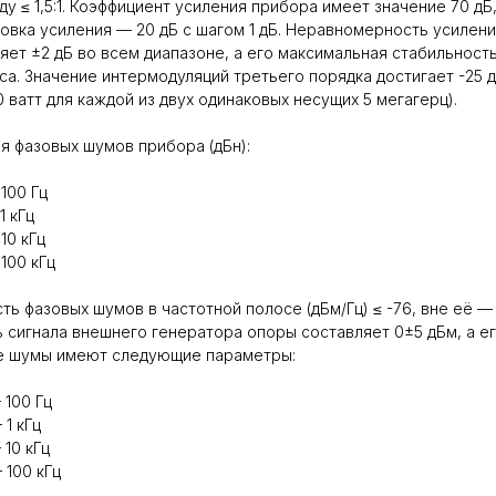
ду ≤ 1,5:1. Коэффициент усиления прибора имеет значение 70 дБ
овка усиления — 20 дБ с шагом 1 дБ. Неравномерность усилен
яет ±2 дБ во всем диапазоне, а его максимальная стабильность
аса. Значение интермодуляций третьего порядка достигает -25 д
0 ватт для каждой из двух одинаковых несущих 5 мегагерц).
я фазовых шумов прибора (дБн):
 100 Гц
1 кГц
10 кГц
 100 кГц
ть фазовых шумов в частотной полосе (дБм/Гц) ≤ -76, вне её — 
 сигнала внешнего генератора опоры составляет 0±5 дБм, а е
е шумы имеют следующие параметры:
 100 Гц
 1 кГц
 10 кГц
 100 кГц