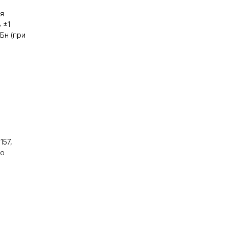
,
ия
 ±1
Бн (при
157,
го