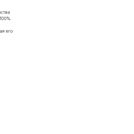
йства
100%.
ая его