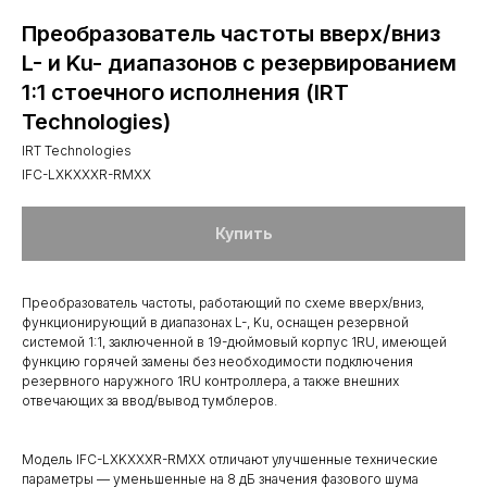
Преобразователь частоты вверх/вниз
L- и Ku- диапазонов с резервированием
1:1 стоечного исполнения (IRT
Technologies)
IRT Technologies
IFC-LXKXXXR-RMXX
Купить
Преобразователь частоты, работающий по схеме вверх/вниз,
функционирующий в диапазонах L-, Ku, оснащен резервной
системой 1:1, заключенной в 19-дюймовый корпус 1RU, имеющей
функцию горячей замены без необходимости подключения
резервного наружного 1RU контроллера, а также внешних
отвечающих за ввод/вывод тумблеров.
Модель IFC-LXKXXXR-RMXX отличают улучшенные технические
параметры — уменьшенные на 8 дБ значения фазового шума