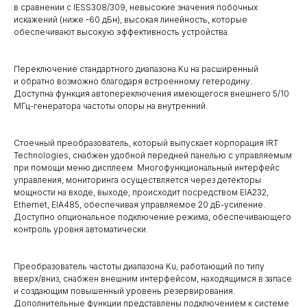
в сравнении с IESS308/309, невысокие значения побочных
искажений (ниже -60 дБн), высокая линейность, которые
обеспечивают высокую эффективность устройства.
Переключение стандартного диапазона Ku на расширенный
и обратно возможно благодаря встроенному гетеродину.
Доступна функция автопереключения имеющегося внешнего 5/10
МГц-генератора частоты опоры на внутренний.
Стоечный преобразователь, который выпускает корпорация IRT
Technologies, снабжен удобной передней панелью с управляемым
при помощи меню дисплеем. Многофункциональный интерфейс
управления, мониторинга осуществляется через детекторы
мощности на входе, выходе, происходит посредством EIA232,
Ethernet, EIA485, обеспечивая управляемое 20 дБ-усиление.
Доступно опциональное подключение режима, обеспечивающего
контроль уровня автоматически.
Преобразователь частоты диапазона Ku, работающий по типу
вверх/вниз, снабжен внешним интерфейсом, находящимся в запасе
и создающим повышенный уровень резервирования.
Дополнительные функции представлены подключением к системе