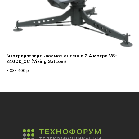
Быстроразвертываемая антенна 2,4 метра VS-
Бл
240QD_CC (Viking Satcom)
ди
De
7 334 400
р.