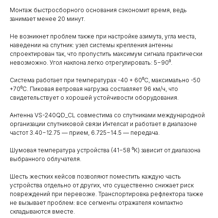
Монтаж быстросборного основания сэкономит время, ведь
занимает менее 20 минут.
Не возникнет проблем также при настройке азимута, угла места,
наведении на спутник: узел системы крепления антенны
спроектирован так, что пропустить максимум сигнала практически
невозможно. Угол наклона легко отрегулировать: 5−90⁰.
Система работает при температурах -40 + 60⁰С, максимально -50
+70⁰С. Пиковая ветровая нагрузка составляет 96 км/ч, что
свидетельствует о хорошей устойчивости оборудования.
Антенна VS-240QD_CL совместима со спутниками международной
организации спутниковой связи Интелсат и работает в диапазоне
частот 3.40−12.75 — прием, 6.725−14.5 — передача.
Шумовая температура устройства (41−58 ⁰К) зависит от диапазона
выбранного облучателя.
Шесть жестких кейсов позволяют поместить каждую часть
устройства отдельно от других, что существенно снижает риск
повреждений при перевозке. Транспортировка рефлектора также
не вызывает проблем: все сегменты отражателя компактно
складываются вместе.