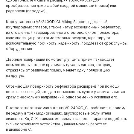
одной точки, тем самым расширяя возможности для
преобразования даже слабой входной мощности (прием) или
радиоволн (передача).
Корпус антенны VS-240QD_CL Viking Satcom, сделанный
из углеродных сплавов, а также четырехсекционный рефлектор,
изготовленный из армированного стекловолокном полиэстера,
надежно защищают от атмосферных осадков, гарантируют
исключительную прочность, надежность, продлевают срок службы
оборудования.
Двойная поляризация помогает улучшить прием, так как дает
возможность антенне принимать ту часть сигнала, которая,
отражаясь от различных помех, меняет одну поляризацию
на другую.
Отражающая поверхность рефлектора расширена при помощи
нескольких секций, что дает возможность лучше улавливать сигнал
сразу с нескольких направлений, одновременно усиливая его.
Быстроразвертываемая антенна VS-240QD_CL работает на прием/
передачу в трех модификациях: двухпортовые облучатели
диапазона Ku, C, X взаимозаменяемы, главное — заранее подобрать
тип необходимого устройства. Данная модель работает
в диапазоне С.