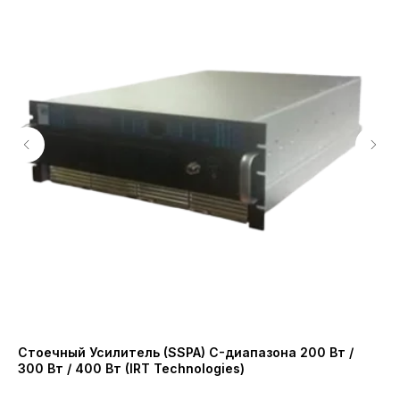
Стоечный Усилитель (SSPA) C-диапазона 200 Вт /
Ма
300 Вт / 400 Вт (IRT Technologies)
ча
Ni
48