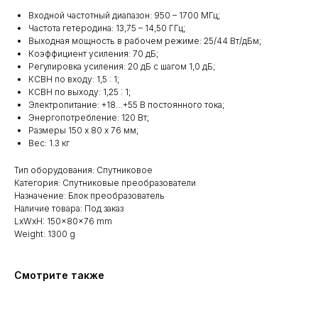
Входной частотный диапазон: 950 – 1700 МГц;
Частота гетеродина: 13,75 – 14,50 ГГц;
Выходная мощность в рабочем режиме: 25/44 Вт/дБм;
Коэффициент усиления: 70 дБ;
Регулировка усиления: 20 дБ с шагом 1,0 дБ;
КСВН по входу: 1,5 : 1;
КСВН по выходу: 1,25 : 1;
Электропитание: +18…+55 В постоянного тока;
Энергопотребление: 120 Вт;
Размеры 150 х 80 х 76 мм;
Вес: 1.3 кг
Тип оборудования: Спутниковое
Категория: Спутниковые преобразователи
Назначение: Блок преобразователь
Наличие товара: Под заказ
LxWxH: 150x80x76 mm
Weight: 1300 g
Смотрите также