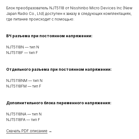
Блок преобразователь NJT5118 от Nisshinbo Micro Devices Inc (New
Japan Radio Co., Ltd) доступен к заказу в следующих комплектациях,
где питание происходит с помощью:
ВЧ разъема при постоянном напряжении:
NJT5118N — тип N
NJT5118F — тип F
Отдельного разъема при постоянном напряжении:
NJT5118NM — тип N
NJT5118FM — тип F
Дополнительного блока переменного напряжения:
NJT5118NA — тип N
NJT5118FA — тип F
Скачать PDF описание
→