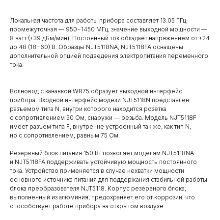
Локальная частота для работы прибора составляет 13.05 ГГц,
промежуточная — 950−1450 МГц, значение выходной мощности —
8 ватт (+39 дБм/мин). Постоянный ток обладает напряжением от +24
до 48 (18−60) В. Образцы NJT5118NА, NJT5118FA оснащены
дополнительной опцией подведения электропитания переменного
тока.
Волновод с канавкой WR75 образует выходной интерфейс
прибора. Входной интерфейс модели NJT5118N представлен
разъемом типа N, внутри которого находится розетка
с сопротивлением 50 Ом, снаружи — резьба. Модель NJT5118F
имеет разъем типа F, внутренне устроенный так же, как тип N,
но с сопротивлением, равным 75 Ом.
Резервный блок питания 150 Вт позволяет моделям NJT5118NA
и NJT5118FA поддерживать устойчивую мощность постоянного
тока. Устройство применяется в случае нехватки мощности
основного источника питания для поддержания стабильной работы
блока преобразователя NJT5118. Корпус резервного блока,
выполненный из алюминия, предохраняет его от коррозии, что
способствует работе прибора на открытом воздухе.