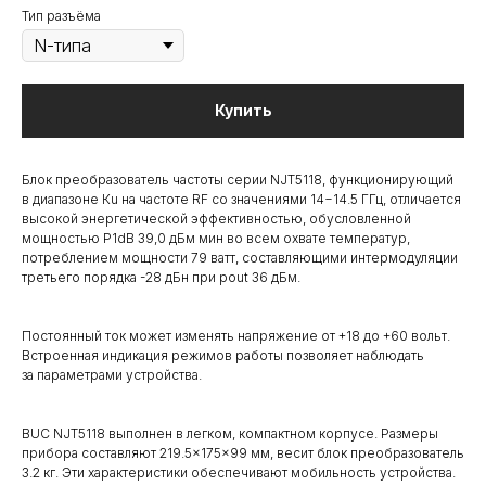
Тип разъёма
Купить
Блок преобразователь частоты серии NJT5118, функционирующий
в диапазоне Кu на частоте RF со значениями 14−14.5 ГГц, отличается
высокой энергетической эффективностью, обусловленной
мощностью P1dB 39,0 дБм мин во всем охвате температур,
потреблением мощности 79 ватт, составляющими интермодуляции
третьего порядка -28 дБн при роut 36 дБм.
Постоянный ток может изменять напряжение от +18 до +60 вольт.
Встроенная индикация режимов работы позволяет наблюдать
за параметрами устройства.
BUC NJT5118 выполнен в легком, компактном корпусе. Размеры
прибора составляют 219.5×175×99 мм, весит блок преобразователь
3.2 кг. Эти характеристики обеспечивают мобильность устройства.