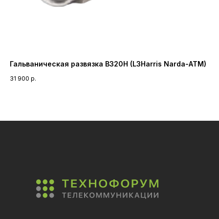
Гальваническая развязка B320H (L3Harris Narda-ATM)
Ма
ча
31 900
р.
ге
31 
Ni