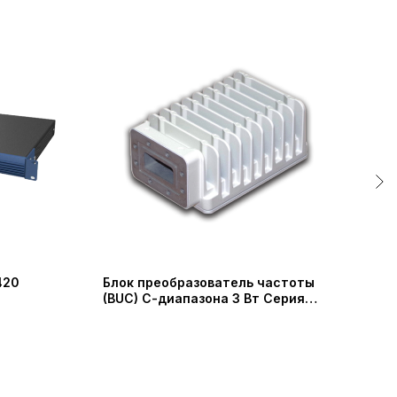
420
Блок преобразователь частоты
Быс
(BUC) С-диапазона 3 Вт Серия
1,2 
8103 Nisshinbo Micro Devices Inc
(SE
2 8
(New Japan Radio Co., Ltd)