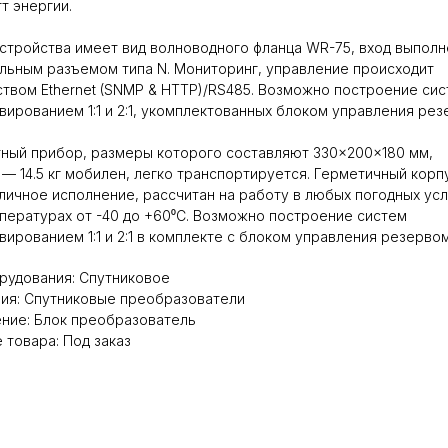
тт энергии.
стройства имеет вид волноводного фланца WR-75, вход выполн
льным разъемом типа N. Мониторинг, управление происходит
твом Ethernet (SNMP & HTTP)/RS485. Возможно построение си
вированием 1:1 и 2:1, укомплектованных блоком управления рез
ный прибор, размеры которого составляют 330×200×180 мм,
 — 14.5 кг мобилен, легко транспортируется. Герметичный корп
личное исполнение, рассчитан на работу в любых погодных ус
пературах от -40 до +60⁰С. Возможно построение систем
вированием 1:1 и 2:1 в комплекте с блоком управления резервом
рудования: Спутниковое
ия: Спутниковые преобразователи
ние: Блок преобразователь
 товара: Под заказ