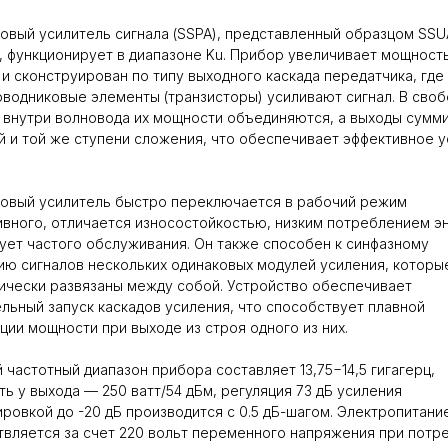
овый усилитель сигнала (SSPA), представленный образцом SSU
, функционирует в диапазоне Ku. Прибор увеличивает мощност
 и сконструирован по типу выходного каскада передатчика, где
водниковые элементы (транзисторы) усиливают сигнал. В сво
 внутри волновода их мощности объединяются, а выходы сумм
й и той же ступени сложения, что обеспечивает эффективное 
.
овый усилитель быстро переключается в рабочий режим
ивного, отличается износостойкостью, низким потреблением э
ует частого обслуживания. Он также способен к синфазному
ю сигналов нескольких одинаковых модулей усиления, которы
ически развязаны между собой. Устройство обеспечивает
льный запуск каскадов усиления, что способствует плавной
ции мощности при выходе из строя одного из них.
 частотный диапазон прибора составляет 13,75−14,5 гигагерц,
ь у выхода — 250 ватт/54 дБм, регуляция 73 дБ усиления
ировкой до -20 дБ производится с 0.5 дБ-шагом. Электропитани
вляется за счет 220 вольт переменного напряжения при потр