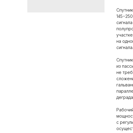
Спутник
145−250
сигнала
полупро
участке
на одно
сигнала
Спутник
из пасс
не треб
сложени
гальван
паралле
деграда
Рабочий
мощност
с регул
осущест