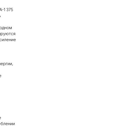
A-1 375
ь
бодном
ируются
усиление
нергии,
е
е
еблении