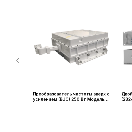
астоты
Преобразователь частоты вверх с
Двой
3 Вт
усилением (BUC) 250 Вт Модель
(232
o Micro
PR-SSPB-250W (PROBECOM)
18 Г
adio Co.,
исто
Syst