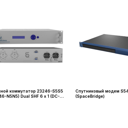
ной коммутатор 23246-S5S5
Спутниковый модем S5
46-N5N5) Dual SHF 6 x 1 (DC-
(SpaceBridge)
Гц) с двумя резервными
чниками питания (ETL
ems)