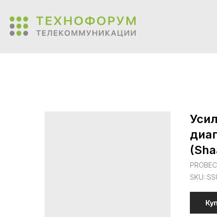
Усил
диап
(Sha
PROBE
SKU:
SS
Ку