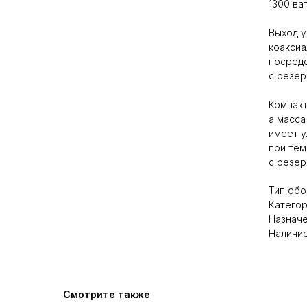
1300 ва
Выход у
коаксиа
посредс
с резер
Компакт
а масса
имеет у
при тем
с резер
Тип обо
Категор
Назначе
Наличие
Смотрите также