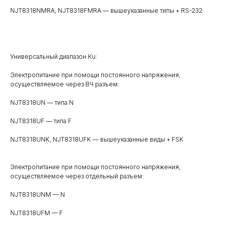
NJT8318NMRA, NJT8318FMRA — вышеуказанные типы + RS-232
Универсальный диапазон Кu:
Электропитание при помощи постоянного напряжения,
осуществляемое через ВЧ разъем:
NJT8318UN — типа N
NJT8318UF — типа F
NJT8318UNK, NJT8318UFK — вышеуказанные виды + FSK
Электропитание при помощи постоянного напряжения,
осуществляемое через отдельный разъем:
NJT8318UNM — N
NJT8318UFM — F