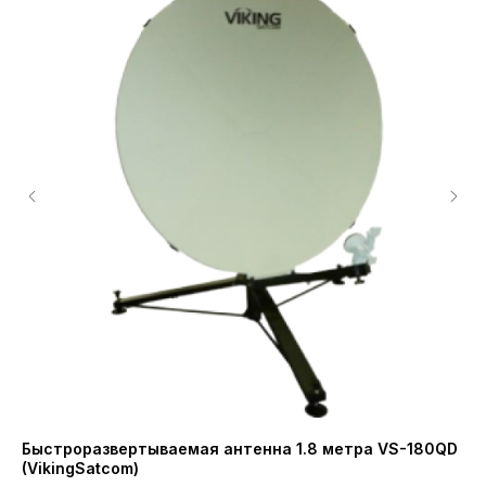
Быстроразвертываемая антенна 1.8 метра VS-180QD
Бл
(VikingSatcom)
Вт