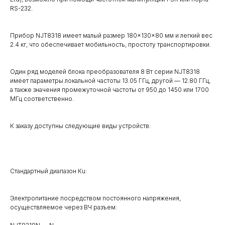
RS-232.
Прибор NJT8318 имеет малый размер 180×130×80 мм и легкий вес
2.4 кг, что обеспечивает мобильность, простоту транспортировки.
Один ряд моделей блока преобразователя 8 Вт серии NJT8318
имеет параметры локальной частоты 13.05 ГГц, другой — 12.80 ГГц,
а также значения промежуточной частоты от 950 до 1450 или 1700
МГц соответственно.
К заказу доступны следующие виды устройств:
Стандартный диапазон Кu:
Электропитание посредством постоянного напряжения,
осуществляемое через ВЧ разъем: