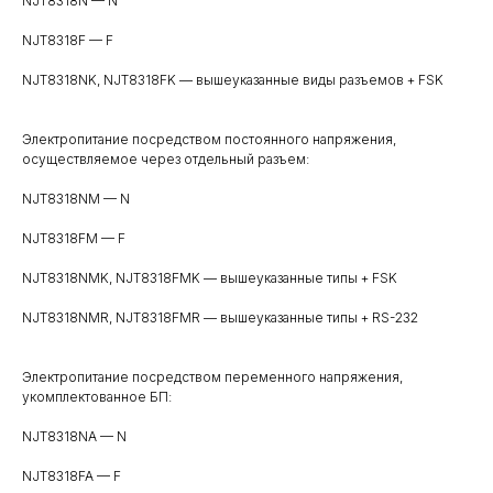
NJT8318N — N
NJT8318F — F
NJT8318NK, NJT8318FK — вышеуказанные виды разъемов + FSK
Электропитание посредством постоянного напряжения,
осуществляемое через отдельный разъем:
NJT8318NM — N
NJT8318FM — F
NJT8318NMK, NJT8318FMK — вышеуказанные типы + FSK
NJT8318NMR, NJT8318FMR — вышеуказанные типы + RS-232
Электропитание посредством переменного напряжения,
укомплектованное БП:
NJT8318NA — N
NJT8318FA — F