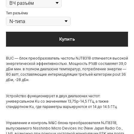
Тип разъёма
Купить
BUC — блок преобразователь частоты NJT8318 отличается высокой
энергетической эффективностью. Мощность P1dB составляет 39,0
дБм мин. в полном диапазоне температур, потребление энергии —
80 ватт, составляющие интермодуляции третьей категории pout 36
дБм, -28 дБн.
Устройство функционирует в двух диапазонах частот:
универсальном Ku со значениями 13,75р-14,5 ГГц, а также
стандартном Ku, где параметры варьируются от 14 до 14.5 ГГц.
Управление и контроль M&C блока преобразователя NJT8318,
выпускаемого Nisshinbo Micro Devices Inc (New Japan Radio Co.,
Ltd), возможно при помощи частотной манипуляции FSK или порта