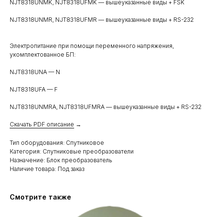
NJT8318UNMK, NJT8318UFMK — вышеуказанные виды + FSK
NJT8318UNMR, NJT8318UFMR — вышеуказанные виды + RS-232
Электропитание при помощи переменного напряжения,
укомплектованное БП:
NJT8318UNA — N
NJT8318UFA — F
NJT8318UNMRА, NJT8318UFMRA — вышеуказанные виды + RS-232
Скачать PDF описание
→
Тип оборудования: Спутниковое
Категория: Спутниковые преобразователи
Назначение: Блок преобразователь
Наличие товара: Под заказ
Смотрите также