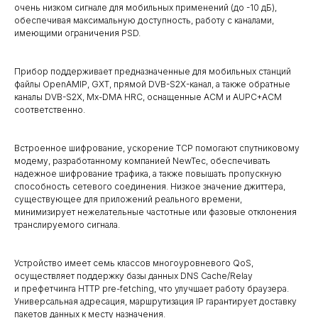
очень низком сигнале для мобильных применений (до -10 дБ),
обеспечивая максимальную доступность, работу с каналами,
имеющими ограничения PSD.
Прибор поддерживает предназначенные для мобильных станций
файлы OpenAMIP, GXT, прямой DVB-S2X-канал, а также обратные
каналы DVB-S2X, Mx-DMA HRC, оснащенные ACM и AUPC+ACM
соответственно.
Встроенное шифрование, ускорение TCP помогают спутниковому
модему, разработанному компанией NewTec, обеспечивать
надежное шифрование трафика, а также повышать пропускную
способность сетевого соединения. Низкое значение джиттера,
существующее для приложений реального времени,
минимизирует нежелательные частотные или фазовые отклонения
транслируемого сигнала.
Устройство имеет семь классов многоуровневого QoS,
осуществляет поддержку базы данных DNS Cache/Relay
и префетчинга HTTP pre-fetching, что улучшает работу браузера.
Универсальная адресация, маршрутизация IP гарантирует доставку
пакетов данных к месту назначения.