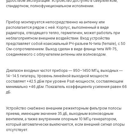
удобством эксплуатации. Устройство доступно в сверхлегком,
стандартном, полнофункциональном исполнении.
Прибор монтируется непосредственно на антенну или
располагается рядом с ней. Корпус, выполненный в виде
радиатора, отводящего тепло, герметичен, может работать при
неблагоприятном внешнем воздействии. Вход устройства
представляет собой коаксиальный РЧ-разъем N-типа (female), с 50
Ом-сопротивлением. Выход сделан в виде фланца типа WR-75,
соединяемого с облучателем антенны или волноводом.
Диапазон входных частот прибора — 950−1450 МГц, выходных —
14−14.5 гигагерц. Уровень линейной выходной мощности
составляет +42.5 дБм при уровне Psat-мощности, составляющем
минимально +46 дБм. Показатель коэффициента усиления равен 66
дБ.
Устройство снабжено внешним режекторным фильтром полосы
приема, имеющим значение 35 дБ, выходным волноводным
вентилем, а также внутренним опорным 10 МГц-генератором,
который автоматически выключается, если внешний сигнал опоры
отсутствует.