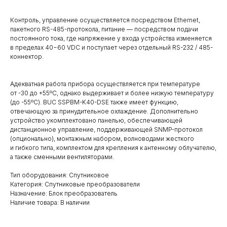
Контроль, управление осуществляется посредством Ethernet,
пакетного RS-485-протокола, питание — посредством подачи
постоянного тока, где напряжение у входа устройства изменяется
в пределах 40−60 VDC и поступает через отдельный RS-232 / 485-
коннектор.
Адекватная работа прибора осуществляется при температуре
от -30 до +55ºC, однако выдерживает и более низкую температуру
(до -55ºC). BUC SSPBM-K40-DSE также имеет функцию,
отвечающую за принудительное охлаждение. Дополнительно
устройство укомплектовано панелью, обеспечивающей
дистанционное управление, поддерживающей SNMP-протокол
(опционально), монтажным набором, волноводами жесткого
и гибкого типа, комплектом для крепления к антенному облучателю,
а также сменными вентиляторами.
Тип оборудования: Спутниковое
Категория: Спутниковые преобразователи
Назначение: Блок преобразователь
Наличие товара: В наличии