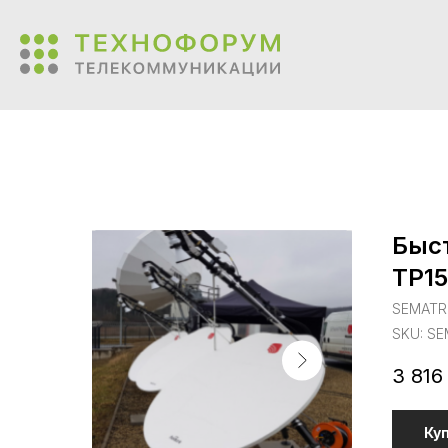
Быст
TP15
SEMAT
SKU:
SE
3 816
Ку