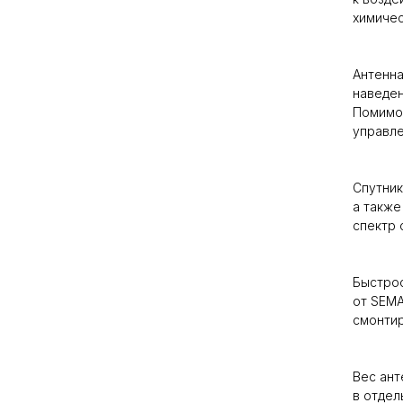
химичес
Антенна
наведен
Помимо
управле
Спутник
а также
спектр 
Быстрос
от SEMA
смонтир
Вес ант
в отдел