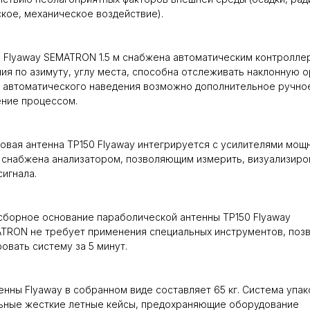
кое, механическое воздействие).
 Flyaway SEMATRON 1.5 м снабжена автоматическим контролле
ия по азимуту, углу места, способна отслеживать наклонную о
 автоматического наведения возможно дополнительное ручно
ние процессом.
овая антенна TP150 Flyaway интегрируется с усилителями мощ
 снабжена анализатором, позволяющим измерить, визуализиро
сигнала.
борное основание параболической антенны TP150 Flyaway
TRON не требует применения специальных инструментов, поз
овать систему за 5 минут.
енны Flyaway в собранном виде составляет 65 кг. Система упа
ьные жесткие летные кейсы, предохраняющие оборудование