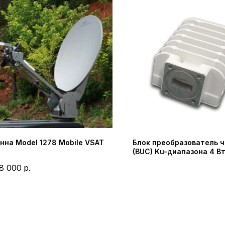
нна Model 1278 Mobile VSAT
Блок преобразователь 
(BUC) Ku-диапазона 4 В
NJT8304 Nisshinbo Micr
8 000
р.
Inc (New Japan Radio Co.,