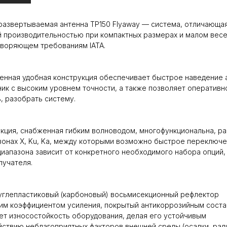
азвертываемая антенна TP150 Flyaway — система, отличающа
 производительностью при компактных размерах и малом весе
воряющем требованиям IATA.
нная удобная конструкция обеспечивает быстрое наведение 
ник с высоким уровнем точности, а также позволяет оперативн
, разобрать систему.
кция, снабженная гибким волноводом, многофункциональна, р
зонах X, Ku, Ka, между которыми возможно быстрое переключе
иапазона зависит от конкретного необходимого набора опций,
лучателя.
углепластиковый (карбоновый) восьмисекционный рефлектор
им коэффициентом усиления, покрытый антикоррозийным соста
т износостойкость оборудования, делая его устойчивым
йствию неблагоприятных факторов внешней среды (осадки, рад