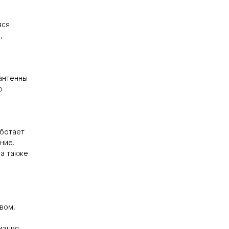
яся
,
антенны
о
аботает
ние.
 а также
вом,
иация,