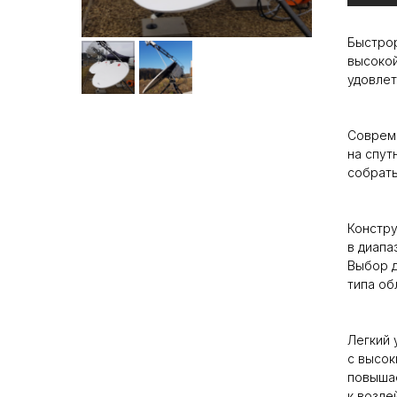
Быстрор
высокой
удовлет
Совреме
на спут
собрать
Констру
в диапа
Выбор д
типа об
Легкий 
с высок
повышае
к возде