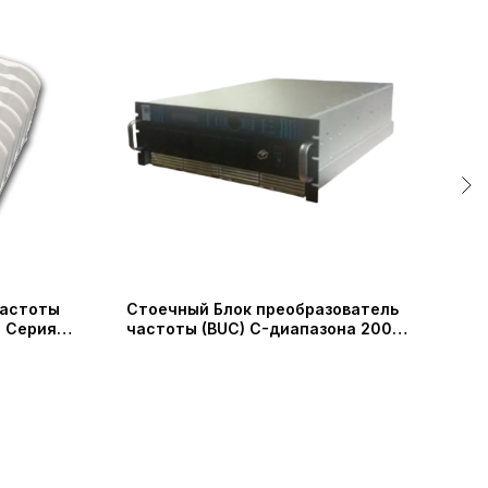
частоты
Стоечный Блок преобразователь
Мал
т Серия
частоты (BUC) C-диапазона 200
час
o Devices
Вт / 300 Вт / 400 Вт (IRT
(SW
 Ltd)
Technologies)