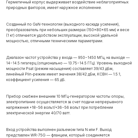
Герметичный корпус выдерживает воздействие неблагоприятных
природных факторов, имеет наружное исполнение.
Созданный по GaN-технологии (выходного каскада усиления),
преобразователь при небольших размерах (150×80×65 мм) и весе
(1 кг) отличается удобством эксплуатации, высокой удельной
мощностью, отличными техническими параметрами.
Диапазон частот устройства у входа — 950−1450 МГц, на выходе —
14−14.5 гигагерц (опционально — 13.75−14.5 ГГц). Уровень выходной
мощности Psat (режим насыщения) составляет 39/43 дБм,
линейный Plin-режим имеет значения 38/42 дБм, КСВН — 1.5:1,
коэффициент усиления — 65 дБ.
Прибор снабжен внешним 10 МГц-генератором частоты опоры,
электропитание осуществляется за счет подачи непрерывного
напряжения +18−56 вольт/+36−56 вольт при потреблении
электрической энергии 40/70 ватт.
Вход устройства выполнен разъемом типа N или F. Выход
представлен WR-75G — фланцем, который соединяется