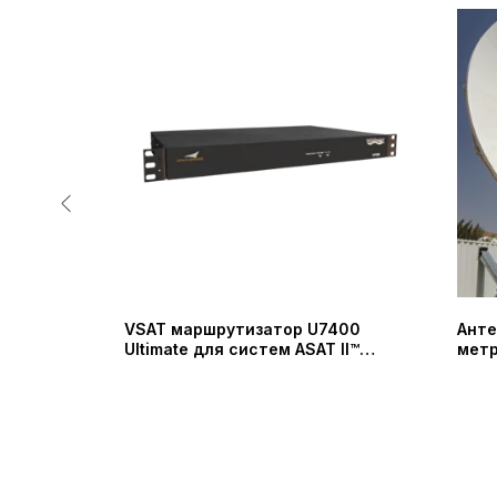
астоты
VSAT маршрутизатор U7400
Анте
т Модель
Ultimate для систем ASAT II™
метр
unication
(SpaceBridge)
K90T