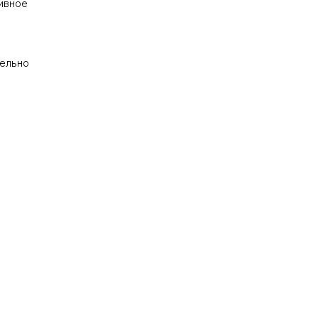
ивное
дельно