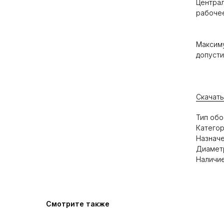
Централ
рабочее
Максиму
допусти
Скачать
Тип обо
Категор
Назначе
Диаметр
Наличие
Смотрите также