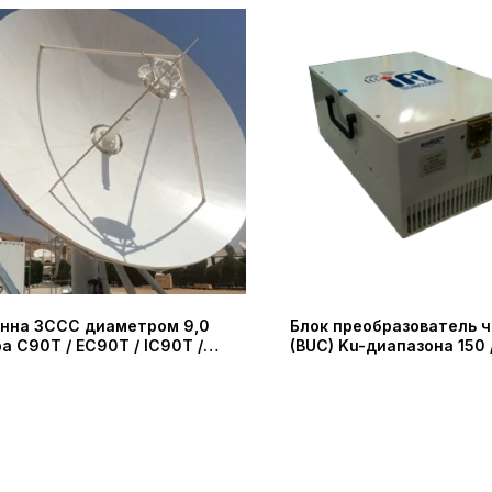
нна ЗССС диаметром 9,0
Блок преобразователь 
а C90T / EC90T / IC90T /
(BUC) Ku-диапазона 150 
 / DBS90T (PROBECOM)
(IRT Technologies)