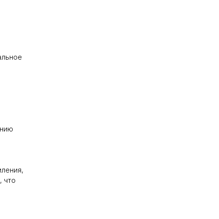
альное
ению
иления,
, что