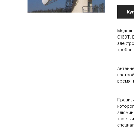
Ку
Модель
C160T, 
электро
требова
Антенне
настрой
время н
Прециз
которог
алюмини
тарелки
специал