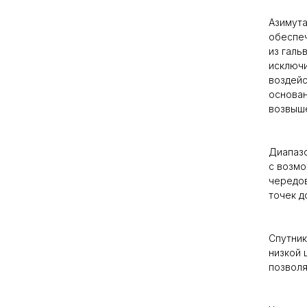
Азимута
обеспеч
из галь
исключи
воздейс
основан
возвыш
Диапазо
с возмо
чередов
точек д
Спутник
низкой 
позволя