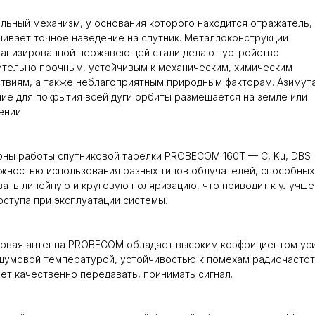
льный механизм, у основания которого находится отражатель,
ивает точное наведение на спутник. Металлоконструкции
ванизированной нержавеющей стали делают устройство
тельно прочным, устойчивым к механическим, химическим
твиям, а также неблагоприятным природным факторам. Азимут
ие для покрытия всей дуги орбиты размещается на земле или
ении.
ны работы спутниковой тарелки PROBECOM 160T — C, Ku, DBS
жностью использования разных типов облучателей, способных
ать линейную и круговую поляризацию, что приводит к улучш
оступа при эксплуатации системы.
овая антенна PROBECOM обладает высоким коэффициентом ус
шумовой температурой, устойчивостью к помехам радиочастот
ет качественно передавать, принимать сигнал.