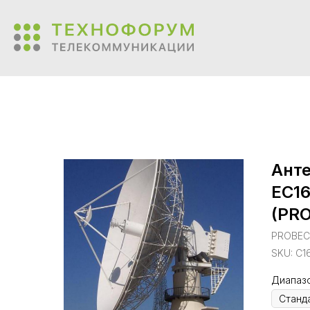
Анте
EC16
(PR
PROBE
SKU:
C1
Диапаз