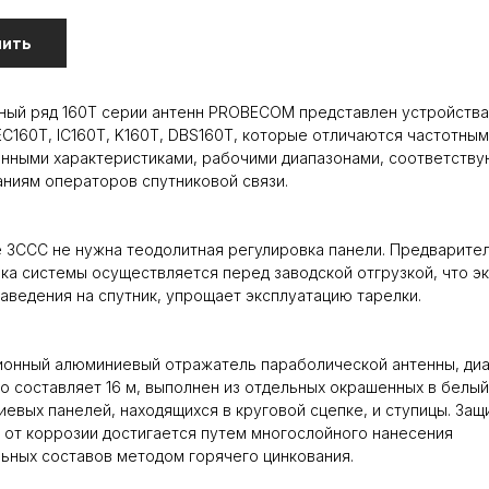
пить
ный ряд 160T серии антенн PROBECOM представлен устройств
EC160T, IC160T, K160T, DBS160T, которые отличаются частотным
нными характеристиками, рабочими диапазонами, соответству
ниям операторов спутниковой связи.
 3ССС не нужна теодолитная регулировка панели. Предварите
ка системы осуществляется перед заводской отгрузкой, что э
аведения на спутник, упрощает эксплуатацию тарелки.
ионный алюминиевый отражатель параболической антенны, ди
о составляет 16 м, выполнен из отдельных окрашенных в белый
евых панелей, находящихся в круговой сцепке, и ступицы. Защ
 от коррозии достигается путем многослойного нанесения
ьных составов методом горячего цинкования.