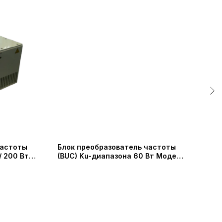
частоты
Блок преобразователь частоты
Бло
/ 200 Вт
(BUC) Ku-диапазона 60 Вт Модель
(BU
SSUC140145-60 (Shaanxi
Adv
Probecom Microwave Technology
CSE
Co.)