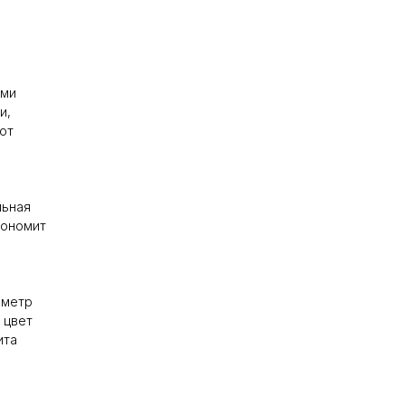
ами
и,
ют
льная
кономит
аметр
 цвет
ита