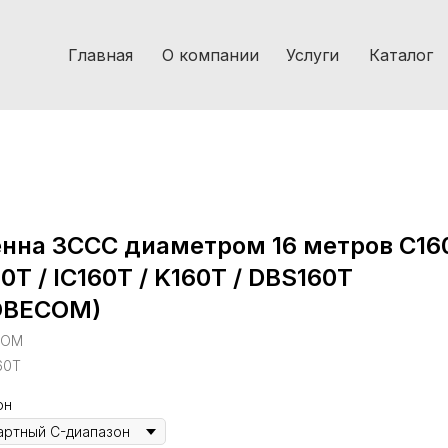
Главная
О компании
Услуги
Каталог
нна ЗССС диаметром 16 метров C160
0T / IC160T / K160T / DBS160T
OBECOM)
COM
60T
он