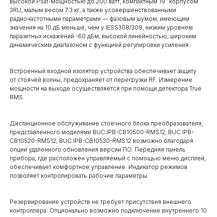
высокой Psat-мощностью до 200 ватт, компактным 19″ корпусом
3RU, малым весом 7.3 кг, а также усовершенствованными
радиочастотными параметрами — фазовым шумом, имеющим
значения на 10 дБ меньше, чем у IESS308/309, низким уровнем
паразитных искажений -60 дБм, высокой линейностью, широким
динамическим диапазоном с функцией регулировки усиления.
Встроенный входной изолятор устройства обеспечивает защиту
от стоячей волны, предохраняет от перегрузки RF. Измерение
мощности на выходе осуществляется при помощи детектора True
RMS.
Дистанционное обслуживание стоечного блока преобразователя,
представленного моделями BUC IPB-CB10500-RMS12, BUC IPB-
CB10520-RMS12, BUC IPB-CB10530-RMS12 возможно благодаря
опции удаленного обновления версии ПО. Передняя панель
прибора, где расположен управляемый с помощью меню дисплей,
обеспечивает комфортное управление. Индикатор режимов
позволяет контролировать рабочие параметры.
Резервирование устройств не требует присутствия внешнего
контроллера. Опционально возможно подключение внутреннего 10