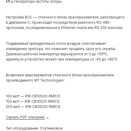
МГц-генератора частоты опоры.
Настройка BUC — стоечного блока преобразователя, работающего
в диапазоне C, происходит посредством ракетного RS-485-
протокола, последовательного Ethernet-порта или RS-232-консоли.
Подаваемый принудительно поток воздуха обеспечивает
охлаждение прибора, что помогает продлить срок его службы.
Диапазон рабочих температур варьируется от 0 до +55ºC,
храниться устройство может при температурах от -40 до +85ºC.
Возможен заказ вариантов стоечного блока преобразователя,
производимого IRT Technologies:
100 ватт — IPB-CB10500-RMS12
150 ватт — IPB-CB10520-RMS12
200 ватт — IPB-CB10530-RMS12
Скачать PDF описание
→
Тип оборудования: Спутниковое