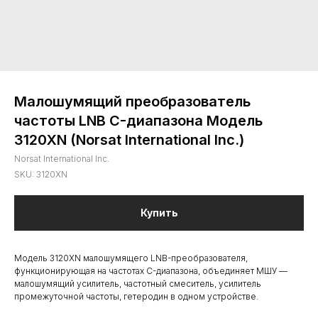
Малошумящий преобразователь
частоты LNB C-диапазона Модель
3120XN (Norsat International Inc.)
Norsat International Inc.
SKU:
3120XN
Купить
Модель 3120XN малошумящего LNB-преобразователя,
функционирующая на частотах C-диапазона, объединяет МШУ —
малошумящий усилитель, частотный смеситель, усилитель
промежуточной частоты, гетеродин в одном устройстве.