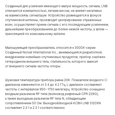
Созданный для усиления имеющего малую мощность сигнала, LNB
отличается компактностью, легким весом, не влияет негативно
на взаимосвязь сигнал/шум. Устройство размещается в фокусе
спутниковой антенны, производит центрирование отраженных
волн, осуществляет прием сигнала с его последующим усилением,
дальнейшим преобразованием до более низкой частоты, а затем —
трансляцией по коаксиальному кабелю.
Малошумящий преобразователь относится к 3000X-серии.
Созданный Norsat International Inc., занимающейся разработкой,
внедрением новейших спутниковых продуктов, прибор снабжен
гетеродином внешнего типа, стабильность которого зависит
от внешнего сигнала частоты опоры.
Шумовая температура прибора равна 20К. Показатели входного C-
диапазона изменяются от 3.4 до 4.2 ГГц, L-диапазон составляют
частоты с интервалом 950−1750 мегагерц. Устройство оснащено
входным разъемом RF-типа (волновод рифленый CPR 229G),
а также выходным разъемом RF типа N, обладающим
сопротивлением 50 Ом. Выходной/входной КСВН LNB 3120XN
составляет 2.3:1 и 2.3:1 соответственно.