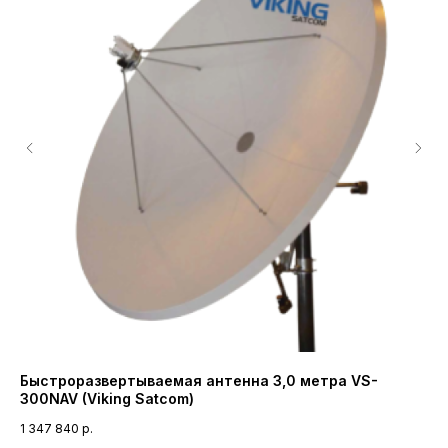
Быстроразвертываемая антенна 3,0 метра VS-
Ге
300NAV (Viking Satcom)
(A
1 347 840
р.
19 