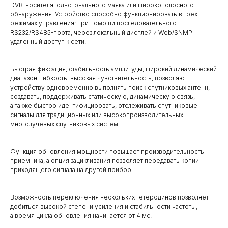
DVB-носителя, однотонального маяка или широкополосного
обнаружения. Устройство способно функционировать в трех
режимах управления: при помощи последовательного
RS232/RS485-порта, через локальный дисплей и Web/SNMP —
удаленный доступ к сети.
Быстрая фиксация, стабильность амплитуды, широкий динамический
диапазон, гибкость, высокая чувствительность, позволяют
устройству одновременно выполнять поиск спутниковых антенн,
создавать, поддерживать статическую, динамическую связь,
а также быстро идентифицировать, отслеживать спутниковые
сигналы для традиционных или высокопроизводительных
многолучевых спутниковых систем.
Функция обновления мощности повышает производительность
приемника, а опция зацикливания позволяет передавать копии
приходящего сигнала на другой прибор.
Возможность переключения нескольких гетеродинов позволяет
добиться высокой степени усиления и стабильности частоты,
а время цикла обновления начинается от 4 мс.