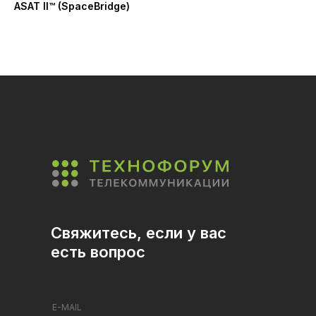
ASAT II™ (SpaceBridge)
ча
ге
31 
Ni
Свяжитесь, если у вас
есть вопрос