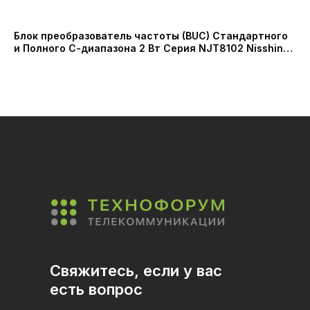
Блок преобразователь частоты (BUC) Стандартного
Ад
и Полного С-диапазона 2 Вт Серия NJT8102 Nisshinbo
G/
Micro Devices Inc (New Japan Radio Co., Ltd)
30
Свяжитесь, если у вас
есть вопрос