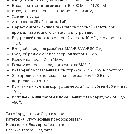
Входной частотный диапазон: 950 – 1950 МГц;
Выходной частотный диапазон: 10 700 МГц – 11 700 МГц;
Выходная мощность P1dB: не менее +10 дБм;
Усиление 35 дБ
Аттенюатор 35 дБ с шагом 1 дБ;
Переключатель сигнала генератора опорной частоты при
пропадании внешнего сигнала на внутренний;
Внутренний генератор опорной частоты 10 МГц с точностью
±1Е-8;
Входной/выходной разъёмы: SMA-F/SMA-F 50 Ом;
Входной разъем сигнала опорной частоты: SMA-F;
Разъем контроля ОГ: SMA-F;
Разъем контроля выходного сигнала: SMA-F;
Интерфейс управления и мониторинга: RJ45 TCP/TP протокол;
Электропитание переменным напряжением 220 В при
потреблении 1200 Вт;
Компактный и легкий корпус размером 1RU, глубина 480 мм, вес
10 кг;
Исполнение для работы в помещениях с температурой от 0 до
+50⁰С.
Тип оборудования: Спутниковое
Категория: Спутниковые преобразователи
Назначение: Блок преобразователь
Наличие товара: Под заказ