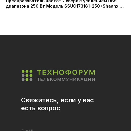
Преобразователь частоты вверх с усилением DBS
Пр
диапазона 250 Вт Модель SSUC173181-250 (Shaanxi
ди
Probecom Technology, Китай)
ис
Свяжитесь, если у вас
есть вопрос