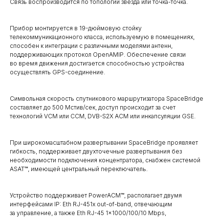
Связь воспроизводится по топологии звезда или точка-точка.
Прибор монтируется в 19-дюймовую стойку
телекоммуникационного класса, используемую в помещениях,
способен к интеграции с различными моделями антенн,
поддерживающих протокол OpenAMIP. Обеспечение связи
во время движения достигается способностью устройства
осуществлять GPS-соединение.
Символьная скорость спутникового маршрутизатора SpaceBridge
составляет до 500 Мстив/сек, доступ происходит за счет
технологий VCM или CCM, DVB-S2X ACM или инкапсуляции GSE.
При широкомасштабном развертывании SpaceBridge проявляет
гибкость, поддерживает двухточечные развертывания без
необходимости подключения концентратора, снабжен системой
ASAT™, имеющей центральный переключатель.
Устройство поддерживает PowerACM™, располагает двумя
интерфейсами IP: Eth RJ-451x out-of-band, отвечающим
за управление, а также Eth RJ-45 1×1000/100/10 Mbps,