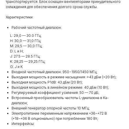
транспортируется. Блок оснащен вентиляторами принудительного
охлаждения для обеспечения долгого срока службы.
Характеристики:
Рабочий частотный диапазон:
L: 29,0 — 30.0 ГГц;
H: 30,0 — 31,0 ГГц;
M: 29,5 — 30,0 ГГц;
D: L и H;
J: 27.5 — 28.5 ГГц;
K: 28,25 — 29,25 ГГц;
G: J и K
Входной частотный диапазон: 950−1950/1450 МГц;
Выходная мощность в режиме насыщения: >43 дБм (>20 Вт);
Выходная мощность P1dB: 43 дБм (20 Вт);
Выходная мощность в линейном режиме: 40 дБм (10 Вт);
Регулируемый коэффициент усиления: 50 — 70 дБ;
Встроенный преобразователь частоты L-диапазона в Ka-
диапазон;
Внешний генератор опорной частоты 10 МГц;
Электропитание переменным напряжением +36~+72 В
(+18~+36 В опционально) при потреблении 180 Вт;
Интерфейсы: