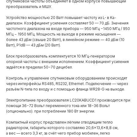
спутниковой частоты объединяет в одном корпусе повышающий
преобразователь и МШУ.
Устройство мощностью 20 Ватт повышает частоту из L- в Ka-
диапазон. Коэффициент усиления составляет 50 — 70 дБ. Значения
частотного диапазона на входе прибора — 950 МГц −1450 МГц / 950
МГц − 1950 МГц. Мощность на выходе в режиме насыщения —
более 43 дБм (свыше 20 Ватт), в линейном режиме — 40 дБм (10
Ватт), P1dB — 43 дБм (20 Ватт).
Блок преобразователь комплектуется 10 МГц-генератором
опорной частоты с внешним исполнением. Коэффициент усиления
задаётся в пределах 50−70 децибел.
Контроль и управление спутниковым оборудованием происходят
через интерфейсы RS485, RS232, Ethernet. Подключение — через
разъём N-типа по входу и с помощью фланца WR28-G на выходе.
Электропитание преобразователя LC20KABUCD1 производится при
помощи 36−72 Вольт переменного тока или 18−36 Вольт
(опционально). при потреблении 180 Вт энергии.
Компактный корпус представлен лёгким отводящим тепло
радиатором, габариты которого составляю 20,6×13,6×8,8 см,
а вес — всего 3,3 кг, за счёт чего прибор мобилен, легко