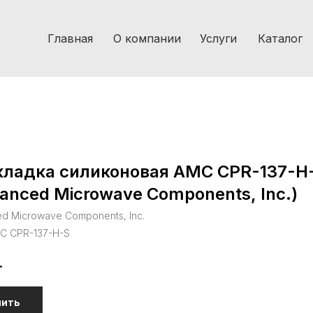
Главная
О компании
Услуги
Каталог
кладка силиконовая AMC CPR-137-H
anced Microwave Components, Inc.)
d Microwave Components, Inc.
C CPR-137-H-S
.
пить