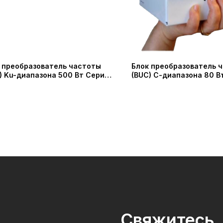
 преобразователь частоты
Блок преобразователь 
) Ku-диапазона 500 Вт Серия
(BUC) С-диапазона 80 Вт
-1375145-500 (Shaanxi
сверхкомпактный (IRT
ecom Microwave Technology
Technologies)
TD.)
Свяжитесь, 