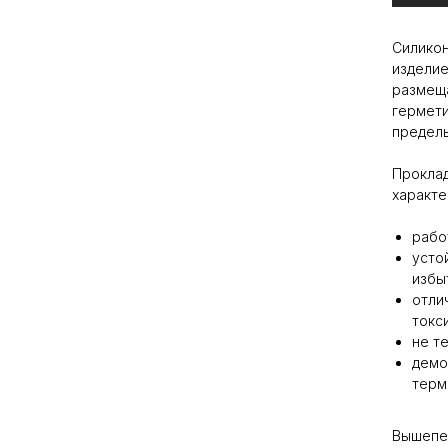
Силикон
изделие
размеща
гермети
предель
Проклад
характе
рабо
усто
избы
отли
токс
не т
демо
терм
Вышепер