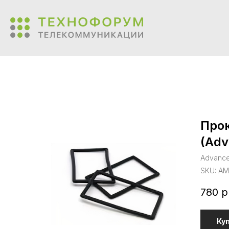
Про
(Adv
Advance
SKU:
AM
780
р
Ку