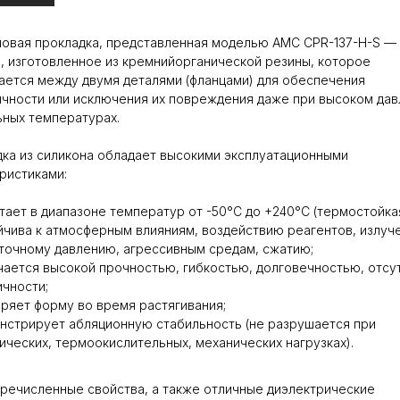
овая прокладка, представленная моделью AMC CPR-137-H-S —
, изготовленное из кремнийорганической резины, которое
ется между двумя деталями (фланцами) для обеспечения
чности или исключения их повреждения даже при высоком дав
ных температурах.
ка из силикона обладает высокими эксплуатационными
ристиками:
тает в диапазоне температур от -50°С до +240°С (термостойкая
йчива к атмосферным влияниям, воздействию реагентов, излуч
точному давлению, агрессивным средам, сжатию;
чается высокой прочностью, гибкостью, долговечностью, отсу
ичности;
еряет форму во время растягивания;
нстрирует абляционную стабильность (не разрушается при
ических, термоокислительных, механических нагрузках).
ечисленные свойства, а также отличные диэлектрические