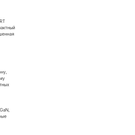
IRT
пактный
ышенная
ну,
ому
тных
 GaN,
рые