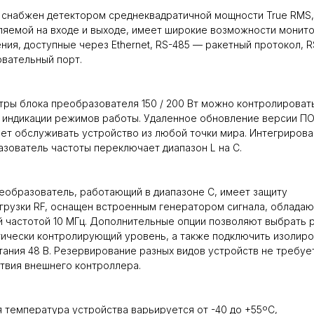
снабжен детектором среднеквадратичной мощности True RMS,
яемой на входе и выходе, имеет широкие возможности монито
ния, доступные через Ethernet, RS-485 — ракетный протокол, 
вательный порт.
ры блока преобразователя 150 / 200 Вт можно контролироват
 индикации режимов работы. Удаленное обновление версии П
ет обслуживать устройство из любой точки мира. Интегриров
зователь частоты переключает диапазон L на С.
еобразователь, работающий в диапазоне С, имеет защиту
грузки RF, оснащен встроенным генератором сигнала, облада
 частотой 10 МГц. Дополнительные опции позволяют выбрать 
ически контролирующий уровень, а также подключить изолир
тания 48 В. Резервирование разных видов устройств не требуе
твия внешнего контроллера.
 температура устройства варьируется от -40 до +55ºC,