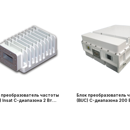
 преобразователь частоты
Блок преобразователь 
) Insat С-диапазона 2 Вт
(BUC) C-диапазона 200 
я NJT8102E Nisshinbo Micro
SSUC-585665-200 (Shaa
ces Inc (New Japan Radio Co.,
Probecom Microwave Te
Co.)