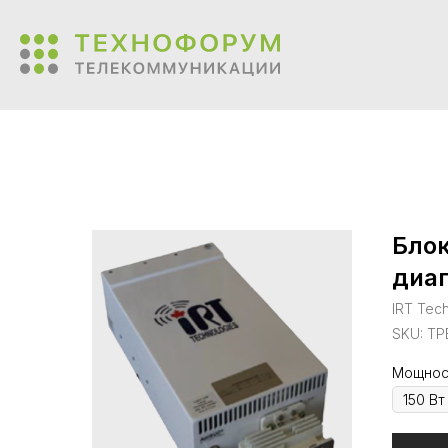
Блок
диап
IRT Tec
SKU:
TP
Мощнос