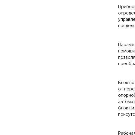
Прибор 
определ
управле
последо
Парамет
помощи
позволя
преобра
Блок пр
от пере
опорной
автомат
блок пи
присутс
Рабочая