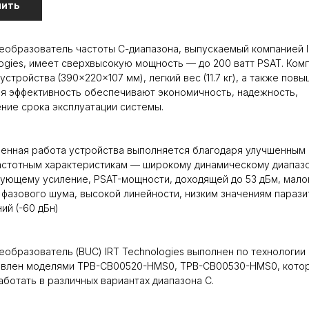
пить
еобразователь частоты С-диапазона, выпускаемый компанией 
ogies, имеет сверхвысокую мощность — до 200 ватт PSAT. Ком
устройства (390×220×107 мм), легкий вес (11.7 кг), а также пов
я эффективность обеспечивают экономичность, надежность,
ние срока эксплуатации системы.
енная работа устройства выполняется благодаря улучшенным
стотным характеристикам — широкому динамическому диапазо
ующему усиление, PSAT-мощности, доходящей до 53 дБм, мал
фазового шума, высокой линейности, низким значениям парази
ий (-60 дБн)
еобразователь (BUC) IRT Technologies выполнен по технологии
авлен моделями TPB-CB00520-HMS0, TPB-CB00530-HMS0, кото
аботать в различных вариантах диапазона С.