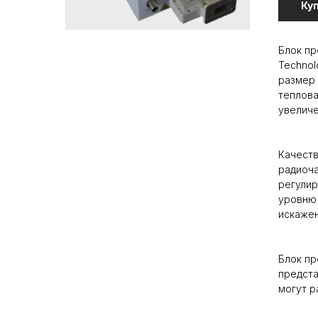
Ку
Блок пр
Technol
размер 
теплова
увеличе
Качеств
радиоча
регулир
уровню 
искажен
Блок пр
предст
могут р