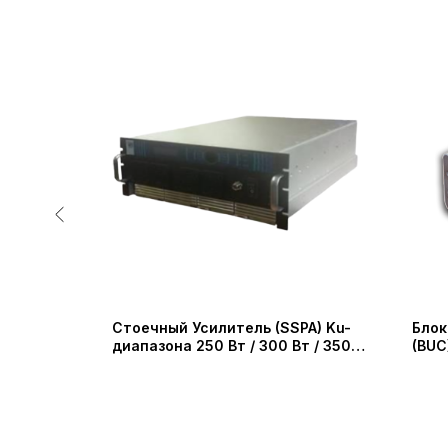
L-
Стоечный Усилитель (SSPA) Ku-
Блок
 Fan-out
диапазона 250 Вт / 300 Вт / 350
(BUC
Вт / 400 Вт (IRT Technologies)
Сери
Devi
Ltd)