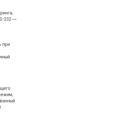
ринга,
RS-232 —
ь при
О
анный
ющего
режим,
ованный
т