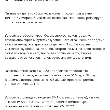
от поражения электрическим током.
Сигнальная цепь прибора независима, что дает повышение
точности измерений, усиливает помехозащищенность, регулирует
соотношение сигнал/шум.
Устройство обеспечивает безопасное функционирование
спутниковой тарелки путем искусственного ограничения передачи
энергии между электрическими цепями. Подобная защита
исключает существование в цепи сторонних лишних токов, которые
могут приводить в негодность ее составные части, а также
создавать риск получения электротравмы пользователями.
Гальваническая развязка B320H представляет собой блок
постоянного тока, где частота колеблется от 10 МГц до 18 ГГц.
Вносимые потери составляют 0.5 дБ, блокировка напряжения —
200 вольт, КСВН — 1.35.
Устройство оснащено входным SMA-разъемом (female), а также
выходным SMA-разъемом (male). Рабочая температура
гальванической развязки составляет -65−125ºC.