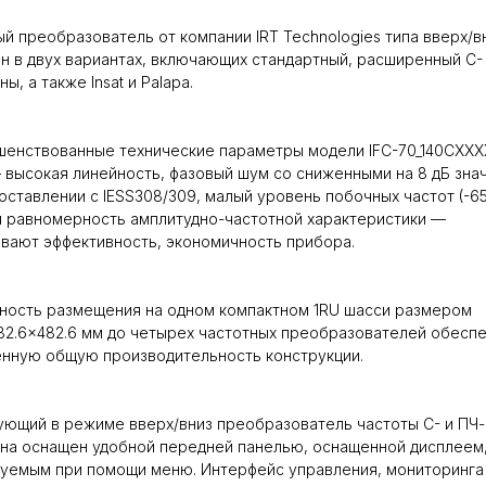
й преобразователь от компании IRT Technologies типа вверх/в
н в двух вариантах, включающих стандартный, расширенный C-
ы, а также Insat и Palapa.
енствованные технические параметры модели IFC-70_140CXXX
высокая линейность, фазовый шум со сниженными на 8 дБ зна
оставлении с IESS308/309, малый уровень побочных частот (-65
 равномерность амплитудно-частотной характеристики —
вают эффективность, экономичность прибора.
ность размещения на одном компактном 1RU шасси размером
82.6×482.6 мм до четырех частотных преобразователей обесп
нную общую производительность конструкции.
ющий в режиме вверх/вниз преобразователь частоты C- и ПЧ-
на оснащен удобной передней панелью, оснащенной дисплеем
уемым при помощи меню. Интерфейс управления, мониторинга