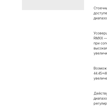
Стоечны
доступе
диапазон
Усоверш
RMXX — 
при соп
высокая
увеличи
Возмож
44.45×4
увеличе
Действу
диапазо
регулир