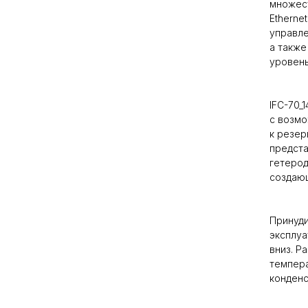
множест
Etherne
управле
а такж
уровень
IFC-70_
с возмо
к резер
предст
гетерод
создающ
Принуди
эксплуа
вниз. Р
темпера
конденс