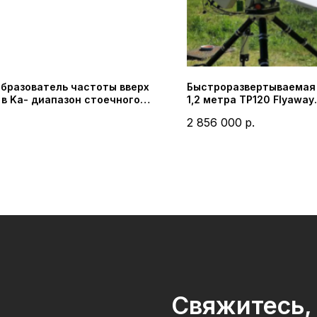
бразователь частоты вверх
Быстроразвертываемая
- в Kа- диапазон стоечного
1,2 метра TP120 Flyaway
лнения (IRT Technologies)
(SEMATRON)
2 856 000
р.
Свяжитесь, 