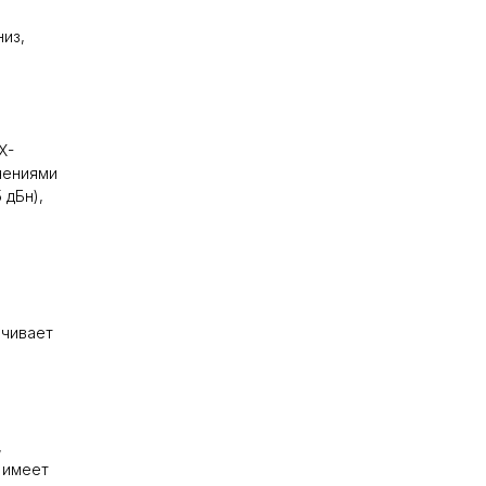
низ,
X-
чениями
 дБн),
ечивает
,
 имеет