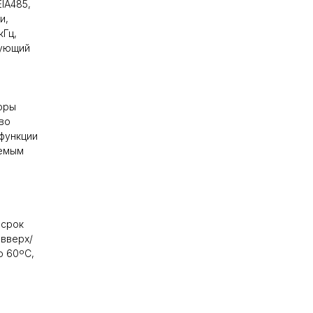
IA485,
и,
кГц,
рующий
оры
во
функции
аемым
 срок
вверх/
о 60ºC,