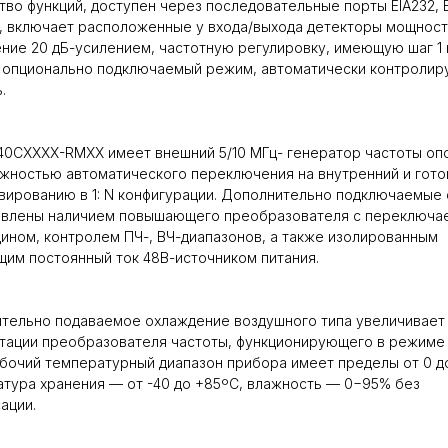
во функций, доступен через последовательные порты EIA232, E
t, включает расположенные у входа/выхода детекторы мощност
ние 20 дБ-усилением, частотную регулировку, имеющую шаг 1 
е опционально подключаемый режим, автоматически контроли
.
140CXXXX-RMXX имеет внешний 5/10 МГц- генератор частоты оп
жностью автоматического переключения на внутренний и гото
вированию в 1: N конфигурации. Дополнительно подключаемые 
авлены наличием повышающего преобразователя с переключ
ином, контролем ПЧ-, ВЧ-диапазонов, а также изолированным
им постоянный ток 48В-источником питания.
тельно подаваемое охлаждение воздушного типа увеличивает
тации преобразователя частоты, функционирующего в режиме 
абочий температурный диапазон прибора имеет пределы от 0 д
тура хранения — от -40 до +85ºC, влажность — 0−95% без
ации.