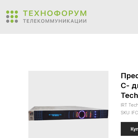
Прео
С- д
Tech
IRT Tec
SKU:
IF
Ку