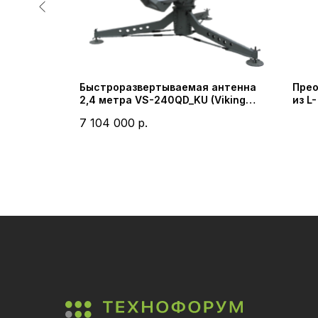
астоты
Быстроразвертываемая антенна
Прео
а
2,4 метра VS-240QD_KU (Viking
из L
BM-K40-
Satcom)
испо
7 104 000
р.