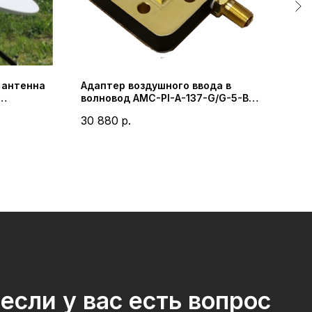
 антенна
Адаптер воздушного ввода в
Гер
волновод AMC-PI-A-137-G/G-5-B
PW-
(Advanced Microwave Components,
Micr
30 880
р.
19 
Inc.)
если у вас есть вопрос