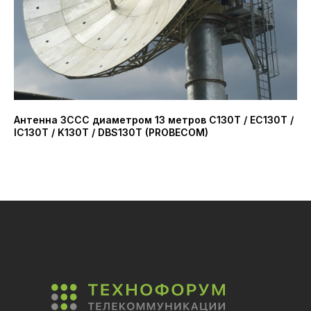
Антенна ЗССС диаметром 13 метров C130T / EC130T /
Ма
IC130T / K130T / DBS130T (PROBECOM)
ча
Ni
48