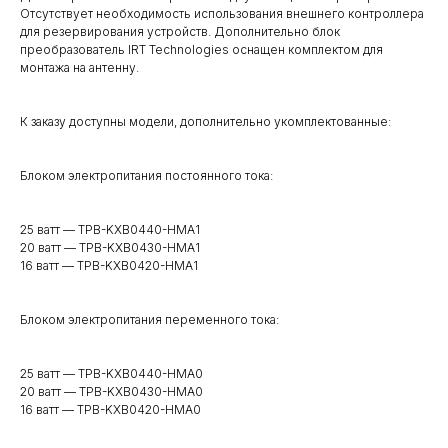
Отсутствует необходимость использования внешнего контроллера
для резервирования устройств. Дополнительно блок
преобразователь IRT Technologies оснащен комплектом для
монтажа на антенну.
К заказу доступны модели, дополнительно укомплектованные:
Блоком электропитания постоянного тока:
25 ватт — TPB-KXB0440-HMA1
20 ватт — TPB-KXB0430-HMA1
16 ватт — TPB-KXB0420-HMA1
Блоком электропитания переменного тока:
25 ватт — TPB-KXB0440-HMA0
20 ватт — TPB-KXB0430-HMA0
16 ватт — TPB-KXB0420-HMA0