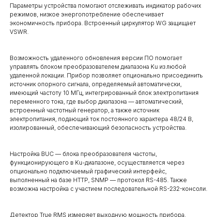
Параметры устройства помогают отслеживать индикатор рабочих
режимов, низкое энергопотребление обеспечивает
экономичность прибора. Встроенный циркулятор WG защищает
VSWR.
Возможность удаленного обновления версии ПО помогает
управлять блоком преобразователем диапазона Ku из любой
удаленной локации. Прибор позволяет опционально присоединить
источник опорного сигнала, определяемый автоматически,
имеющий частоту 10 МГц, интегрированный блок электропитания
переменного тока, где выбор диапазона — автоматический,
встроенный частотный генератор, а также источник
электропитания, подающий ток постоянного характера 48/24 В,
изолированный, обеспечивающий безопасность устройства.
Настройка BUC — блока преобразователя частоты,
функционирующего в Ku-диапазоне, осуществляется через
опционально подключаемый графический интерфейс,
выполненный на базе HTTP, SNMP — протокол RS-485. Также
возможна настройка с участием последовательной RS-232-консоли.
Детектор True RMS измеряет выходную мощность прибора.