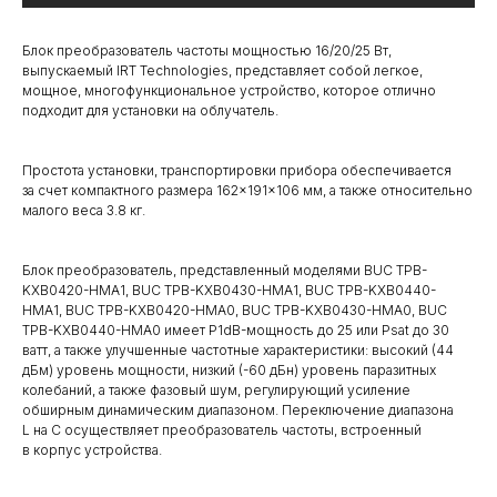
Блок преобразователь частоты мощностью 16/20/25 Вт,
выпускаемый IRT Technologies, представляет собой легкое,
мощное, многофункциональное устройство, которое отлично
подходит для установки на облучатель.
Простота установки, транспортировки прибора обеспечивается
за счет компактного размера 162×191×106 мм, а также относительно
малого веса 3.8 кг.
Блок преобразователь, представленный моделями BUC TPB-
KXB0420-HMA1, BUC TPB-KXB0430-HMA1, BUC TPB-KXB0440-
HMA1, BUC TPB-KXB0420-HMA0, BUC TPB-KXB0430-HMA0, BUC
TPB-KXB0440-HMA0 имеет P1dB-мощность до 25 или Psat до 30
ватт, а также улучшенные частотные характеристики: высокий (44
дБм) уровень мощности, низкий (-60 дБн) уровень паразитных
колебаний, а также фазовый шум, регулирующий усиление
обширным динамическим диапазоном. Переключение диапазона
L на С осуществляет преобразователь частоты, встроенный
в корпус устройства.