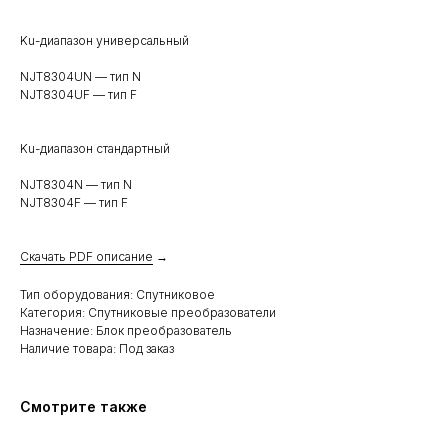
Ku-диапазон универсальный
NJT8304UN — тип N
NJT8304UF — тип F
Ku-диапазон стандартный
NJT8304N — тип N
NJT8304F — тип F
Скачать PDF описание
→
Тип оборудования: Спутниковое
Категория: Спутниковые преобразователи
Назначение: Блок преобразователь
Наличие товара: Под заказ
Смотрите также