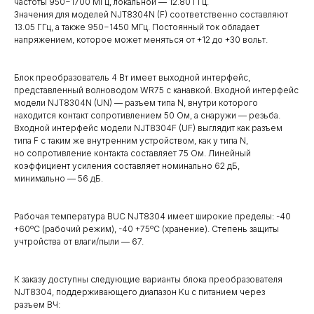
частоты 950−1700 MГц, локальной — 12.80 ГГц.
Значения для моделей NJT8304N (F) соответственно составляют
13.05 ГГц, а также 950−1450 МГц. Постоянный ток обладает
напряжением, которое может меняться от +12 до +30 вольт.
Блок преобразователь 4 Вт имеет выходной интерфейс,
представленный волноводом WR75 с канавкой. Входной интерфейс
модели NJT8304N (UN) — разъем типа N, внутри которого
находится контакт сопротивлением 50 Ом, а снаружи — резьба.
Входной интерфейс модели NJT8304F (UF) выглядит как разъем
типа F с таким же внутренним устройством, как у типа N,
но сопротивление контакта составляет 75 Ом. Линейный
коэффициент усиления составляет номинально 62 дБ,
минимально — 56 дБ.
Рабочая температура BUC NJT8304 имеет широкие пределы: -40
+60ºС (рабочий режим), -40 +75ºС (хранение). Степень защиты
учтройства от влаги/пыли — 67.
К заказу доступны следующие варианты блока преобразователя
NJT8304, поддерживающего диапазон Ku с питанием через
разъем ВЧ: