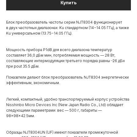
Купить
Блок преобразователь частоты серии NJT8304 функционирует
в двух частотных диапазонах: Ku стандартном (14−14.05 ГГц), а также
Ku универсальном (13.75−14.05 ГГц).
Мощность прибора P1dB для всего диапазона температур
составляет 36,0 дБм мин, потребляемая мощность — 28 Вт,
составляющие интермодуляции третьего порядка равны -26 дБн
при рout 35.5 дБм.
Показатели делают блок преобразователь NJT8304 энергетически
эффективным, экономичным.
Легкий, компактный, удобно транспортируемый корпус устройства
Nisshinbo Micro Devices Inc (New Japan Radio Co., Ltd) обладает
следующими параметрами: вес — 500 г, габариты —
98×98×42.5мм.
Образцы NJT8304UN (UF) имеют показатели промежуточной