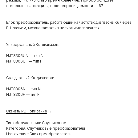
режим), -40 +75ºС (во время хранения). Прибор обладает
степенью влагозащиты, пыленепроницаемости — 67.
Блок преобразователь, работающий на частотах диапазона Ku через
ВЧ-разъем, можно заказать в нескольких вариантах:
Универсальный Кu-диапазон:
NJT8306UN — тип N
NJT8306UF — тип F
Стандартный Кu-диапазон:
NJT8306N — тип N
NJT8306F — тип F
Скачать PDF описание
→
Тип оборудования: Спутниковое
Категория: Спутниковые преобразователи
Назначение: Блок преобразователь