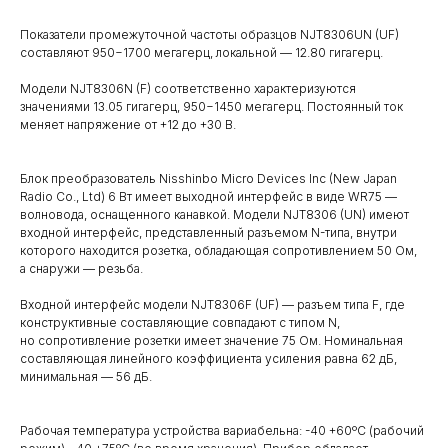
Показатели промежуточной частоты образцов NJT8306UN (UF)
составляют 950−1700 мегагерц, локальной — 12.80 гигагерц.
Модели NJT8306N (F) соответственно характеризуются
значениями 13.05 гигагерц, 950−1450 мегагерц. Постоянный ток
меняет напряжение от +12 до +30 В.
Блок преобразователь Nisshinbo Micro Devices Inc (New Japan
Radio Co., Ltd) 6 Вт имеет выходной интерфейс в виде WR75 —
волновода, оснащенного канавкой. Модели NJT8306 (UN) имеют
входной интерфейс, представленный разъемом N-типа, внутри
которого находится розетка, обладающая сопротивлением 50 Ом,
а снаружи — резьба.
Входной интерфейс модели NJT8306F (UF) — разъем типа F, где
конструктивные составляющие совпадают с типом N,
но сопротивление розетки имеет значение 75 Ом. Номинальная
составляющая линейного коэффициента усиления равна 62 дБ,
минимальная — 56 дБ.
Рабочая температура устройства вариабельна: -40 +60ºС (рабочий