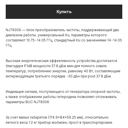
Купить
NJT8306 — блок преобразователь частоты, поддерживающий два
диапазона работы: универсальный Кu, параметры которого
составляют 13.75−14.05 ГГц, стандартный Кu со значениями 14−14.05
ГГц.
Высокая энергетическая эффективность устройства достигается
благодаря P1dB мощности 37.8 дБм мин для полного охвата
температур, потреблению энергии, равному 40 Вт, составляющим
интермодуляции третьего порядка: -30 дБн при рout 37.8 дБм.
Индикация сигнала, поступающего от генератора опорной частоты,
а также отображение работы гетеродина позволяет отслеживать
параметры BUC NJT8306.
За счет малых габаритов (174.9×84×59.25 мм), относительно
легкого веса 1.2 кг прибор мобилен, прост в транспортировке.