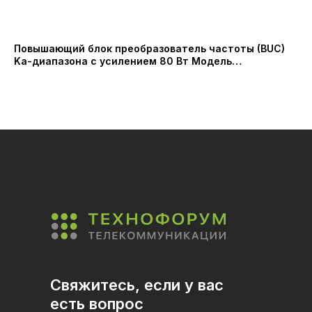
Повышающий блок преобразователь частоты (BUC)
Бы
Ka-диапазона с усилением 80 Вт Модель
24
PRSSPA1908HB (PROBECOM)
7 2
Свяжитесь, если у вас
есть вопрос