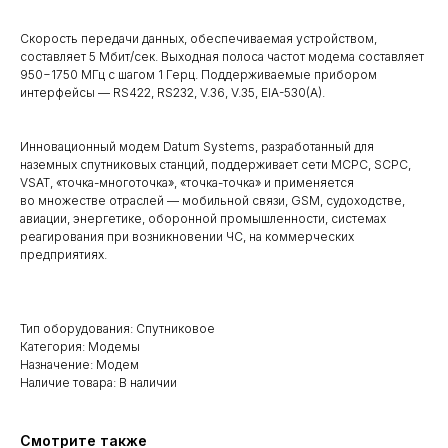
Скорость передачи данных, обеспечиваемая устройством,
составляет 5 Мбит/сек. Выходная полоса частот модема составляет
950−1750 МГц с шагом 1 Герц. Поддерживаемые прибором
интерфейсы — RS422, RS232, V.36, V.35, EIA-530(A).
Инновационный модем Datum Systems, разработанный для
наземных спутниковых станций, поддерживает сети MCPC, SCPC,
VSAT, «точка-многоточка», «точка-точка» и применяется
во множестве отраслей — мобильной связи, GSM, судоходстве,
авиации, энергетике, оборонной промышленности, системах
реагирования при возникновении ЧС, на коммерческих
предприятиях.
Тип оборудования: Спутниковое
Категория: Модемы
Назначение: Модем
Наличие товара: В наличии
Смотрите также