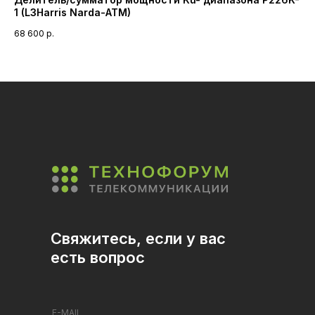
1 (L3Harris Narda-ATM)
ди
68 600
р.
Свяжитесь, если у вас
есть вопрос